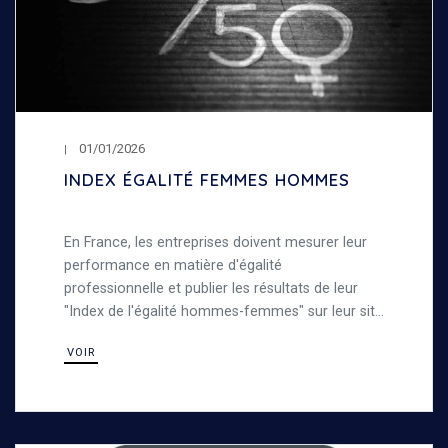
01/01/2026
INDEX ÉGALITÉ FEMMES HOMMES
En France, les entreprises doivent mesurer leur
performance en matière d'égalité
professionnelle et publier les résultats de leur
"Index de l'égalité hommes-femmes" sur leur site
internet. Découvrez notre index de l'égalité entre
VOIR
les femmes et les hommes