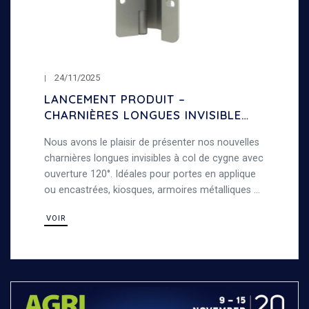
24/11/2025
LANCEMENT PRODUIT –
CHARNIÈRES LONGUES INVISIBLES
À COL DE CYGNE – OUVERTURE
Nous avons le plaisir de présenter nos nouvelles
120°
charnières longues invisibles à col de cygne avec
ouverture 120°. Idéales pour portes en applique
ou encastrées, kiosques, armoires métalliques et
travaux de tôlerie, alliant robustesse et
VOIR
polyvalence.