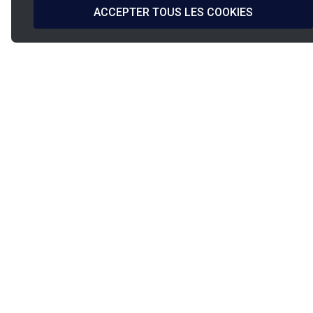
ACCEPTER TOUS LES COOKIES
La
French Fab
Conception &
Expédition
Fabrication Française
sous 24h/48h