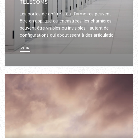
TÉLÉCOMS
Les portes de coffrets ou d’armoires peuvent
être en applique ou encastrées, les charnières
peuvent être visibles ou invisibles… autant de
configurations qui aboutissent à des articulations
différentes pour répondre aux spécificités de
VOIR
chaque application.