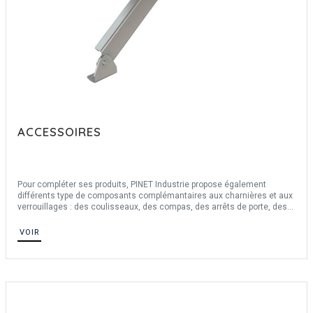
ACCESSOIRES
Pour compléter ses produits, PINET Industrie propose également
différents type de composants complémantaires aux charnières et aux
verrouillages : des coulisseaux, des compas, des arrêts de porte, des
crochets et des glissières télescopiques.
VOIR
Pour des applications variées, nous proposons une large gamme
d'accessoires en inox, polymère, aluminium, acier.
PINET Industrie propose un large choix de joints profil de la gamme
DIRAK : joints d'étanchéité et bordures de protection en EPDM, PVC,
NBR ou autres caoutchoucs.