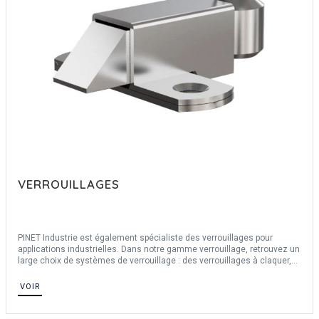
VERROUILLAGES
PINET Industrie est également spécialiste des verrouillages pour
applications industrielles. Dans notre gamme verrouillage, retrouvez un
large choix de systèmes de verrouillage : des verrouillages à claquer,
des verrous à ressort, des verrouillages à compression, verrous
rotatils, targettes et morailons, des loqueteaux mécaniques, des
VOIR
loqueteaux magnétiques et une large de gamme de grenouillères (ou
sauterelles).
Nous proposons un large choix de matières pour vous permettre de