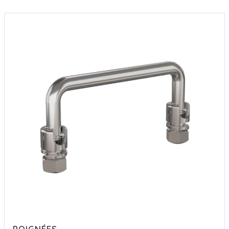
choisir entre des verrouillages en inox, des verrous aluminiumn, des
systèmes de fermeture en acier, des verrouillages en polymère avec ou
sans clé.
PINET Industrie est distributeur officiel de la marque DIRAK en France,
intégrant une gamme complète de quarts de tour, de poignées
escamotables, des boitiers crémones, des tringles pour armoires
métalliques et tôlerie.
DIRAK est l'inventeur de la technologie SNAP permettant un montage
rapide, sans outil et sans visserie de l'ensemble de leur gamme.
POIGNÉES