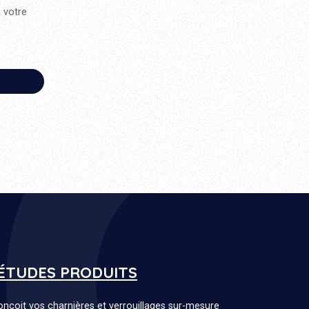
à votre
'ÉTUDES PRODUITS
nçoit vos charnières et verrouillages sur-mesure