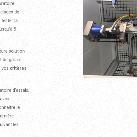
oratoire
yclages de
 tester la
jusqu’à 5
eure solution
t de garantir
t vos
critères
toire d’essais.
avoir
nnaître le
arnière
uivant les