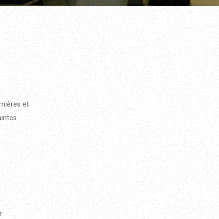
rnières et
aintes
r