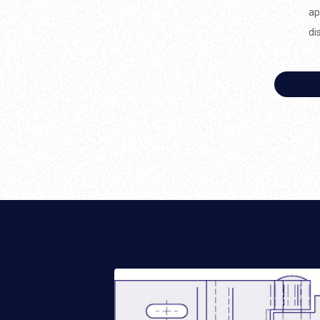
ap
di