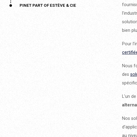
fournis
PINET PART OF ESTÈVE & CIE
l'indust
solutio
bien pl
Pour l'
certifi
Nous fo
des
sol
spécifi
L'un de
altern
Nos sol
d'appli
au nive