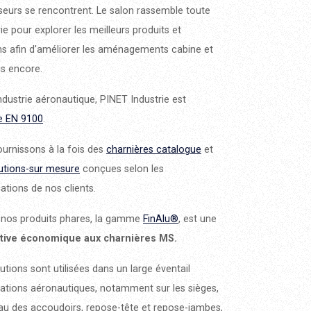
seurs se rencontrent. Le salon rassemble toute
rie pour explorer les meilleurs produits et
ns afin d'améliorer les aménagements cabine et
us encore.
industrie aéronautique, PINET Industrie est
ée EN 9100
.
urnissons à la fois des
charnières catalogue
et
utions-sur mesure
conçues selon les
cations de nos clients.
 nos produits phares, la gamme
FinAlu®
, est une
ative économique aux charnières MS.
utions sont utilisées dans un large éventail
cations aéronautiques, notamment sur les sièges,
au des accoudoirs, repose-tête et repose-jambes,