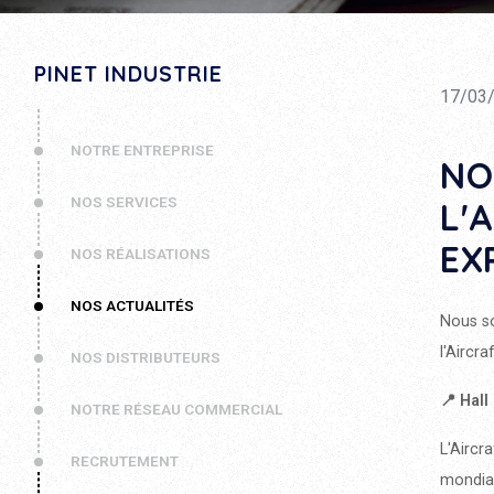
PINET INDUSTRIE
17/03
NOTRE ENTREPRISE
NO
NOS SERVICES
L'
EX
NOS RÉALISATIONS
NOS ACTUALITÉS
Nous s
l'Aircra
NOS DISTRIBUTEURS
📍 Hall
NOTRE RÉSEAU COMMERCIAL
L'Aircra
RECRUTEMENT
mondial