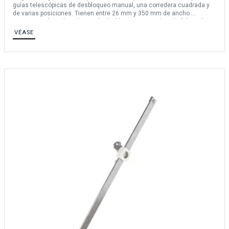
guías telescópicas de desbloqueo manual, una corredera cuadrada y
de varias posiciones. Tienen entre 26 mm y 350 mm de ancho.
Nuestras guías telescópicas de desbloqueo manual están fabricadas
en acero inoxidable 304 y acero inoxidable. Ideal para aplicaciones
VÉASE
sujetas a golpes o vibraciones.