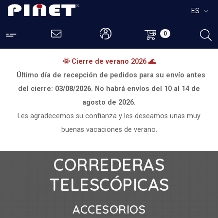
ES
0
🌞 Cierre de verano 2026 🌊
Último día de recepción de pedidos para su envío antes
del cierre:
03/08/2026.
No habrá envíos del
10 al 14 de
agosto de 2026.
Les agradecemos su confianza y les deseamos unas muy
buenas vacaciones de verano.
CORREDERAS
TELESCÓPICAS
ACCESORIOS