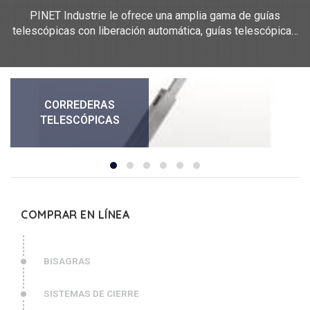
PINET Industrie le ofrece una amplia gama de guías
telescópicas con liberación automática, guías telescópicas
con desbloqueo manual, guías simples. Miden entre 26 mm
y 465 mm de longitud. Estas guías pueden ser de acero y
acero inoxidable 304.
CORREDERAS
TELESCÓPICAS
COMPRAR EN LÍNEA
BISAGRAS
SISTEMAS DE CIERRE