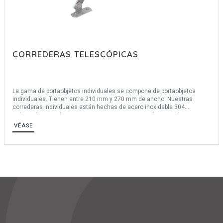
CORREDERAS TELESCÓPICAS
La gama de portaobjetos individuales se compone de portaobjetos
individuales. Tienen entre 210 mm y 270 mm de ancho. Nuestras
correderas individuales están hechas de acero inoxidable 304.
Aplicación para abrir y sujetar una puerta en posición vertical a
horizontal hacia abajo.
VÉASE
Para una descripción completa de los materiales, póngase en contacto
con nosotros.