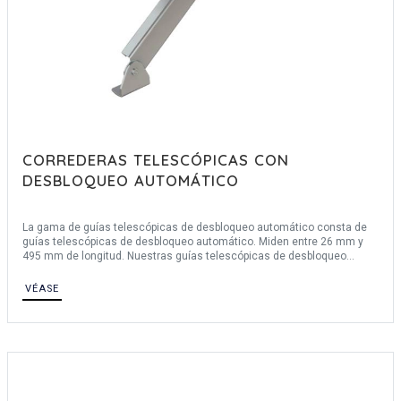
CORREDERAS TELESCÓPICAS CON
DESBLOQUEO AUTOMÁTICO
La gama de guías telescópicas de desbloqueo automático consta de
guías telescópicas de desbloqueo automático. Miden entre 26 mm y
495 mm de longitud. Nuestras guías telescópicas de desbloqueo
automático están fabricadas en acero y acero inoxidable 304.
Tenga cuidado, A corresponde a la posición cerrada y B a la posición
VÉASE
abierta.