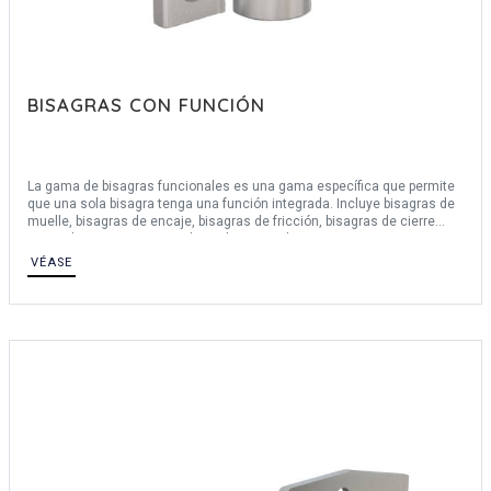
BISAGRAS CON FUNCIÓN
La gama de bisagras funcionales es una gama específica que permite
que una sola bisagra tenga una función integrada. Incluye bisagras de
muelle, bisagras de encaje, bisagras de fricción, bisagras de cierre
suave, bisagras con cerradura y bisagras de tope.
Ofrecemos una amplia gama de materiales: acero inoxidable 430,
VÉASE
acero inoxidable 304, acero inoxidable 301, acero inoxidable 316, acero,
aluminio 6060 T5, aluminio 6082, aluminio 6082 T5, aluminio 5754,
polímero, poliamida, etc.
La gama de bisagras funcionales también incluye bisagras de muelle y
bisagras de rampa para facilitar la extracción de la puerta.