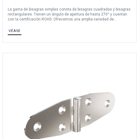
La gama de bisagras simples consta de bisagras cuadradas y bisagras
rectangulares. Tienen un ángulo de apertura de hasta 270° y cuentan
con la certificación ROHS. Ofrecemos una amplia variedad de
materiales: bisagras de aluminio 6082 T5, bisagras de aluminio 6060
T5, bisagras de acero, bisagras de acero inoxidable 304, bisagras de
VÉASE
acero inoxidable 316L, bisagras de acero inoxidable 316, bisagras de
acero inoxidable 430, bisagras de latón, etc.
Para cualquier solicitud de una bisagra a medida, póngase en contacto
con nosotros.