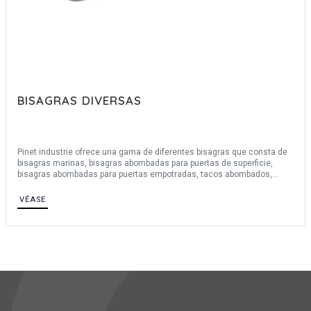
BISAGRAS DIVERSAS
Pinet industrie ofrece una gama de diferentes bisagras que consta de
bisagras marinas, bisagras abombadas para puertas de superficie,
bisagras abombadas para puertas empotradas, tacos abombados,
bisagras de gran ancho, bisagras y bisagras de zamak, bisagras y
tacos para puertas de superficie, tapones diversos y otras bisagras.
VÉASE
Ofrecemos una amplia variedad de materiales como: latón, acero,
acero inoxidable 430, acero inoxidable 304, zamak y aluminio 6060T5.
Para facilitar el desmontaje, estas diversas bisagras se pueden
desmontar y ofrecen una opción de apertura de hasta 270°. Para
cualquier solicitud de bisagras personalizadas, contáctenos.