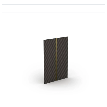
ángulo de apertura de hasta 270°.
Los equipos de PINET también pueden ayudarle en la creación de
bisagras reforzadas a medida, para más información contáctenos.