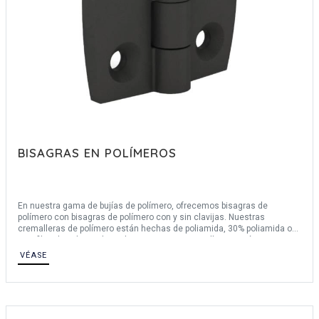
BISAGRAS EN POLÍMEROS
En nuestra gama de bujías de polímero, ofrecemos bisagras de
polímero con bisagras de polímero con y sin clavijas. Nuestras
cremalleras de polímero están hechas de poliamida, 30% poliamida o
15% fibra de vidrio, polipropileno. Nuestras cremalleras están
disponibles en blanco, negro o transparente. Pueden tener un ángulo de
VÉASE
apertura de hasta 270°. Las bisagras de polímero cuentan con la
certificación ROHS.
Para cualquier solicitud de una bisagra a medida, no dude en ponerse
en contacto con nosotros.