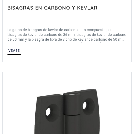
BISAGRAS EN CARBONO Y KEVLAR
La gama de bisagras de kevlar de carbono está compuesta por
bisagras de kevlar de carbono de 36 mm, bisagras de kevlar de carbono
de 50 mm y la bisagra de fibra de vidrio de kevlar de carbono de 50 mm.
Son resistentes a las altas temperaturas y ofrecen una buena
resistencia al paso del tiempo. Las bisagras de carbono Kevlar ofrecen
VÉASE
un ángulo de apertura de 270°. PINET Industrie es distribuidor oficial en
Francia de los productos DIRAK.
Para cualquier solicitud de una bisagra a medida, póngase en contacto
con nosotros.