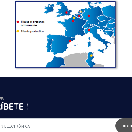
ER
ÍBETE !
INS