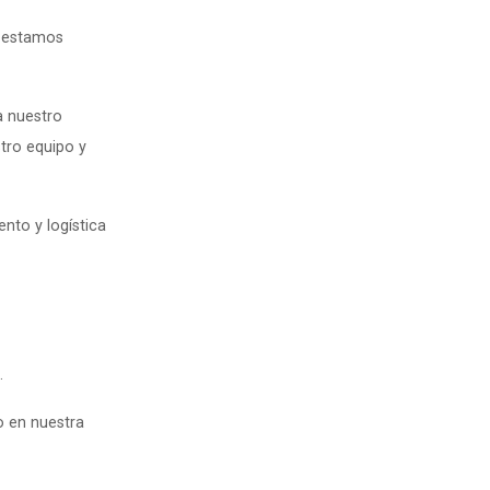
n estamos
a nuestro
tro equipo y
to y logística
.
o en nuestra