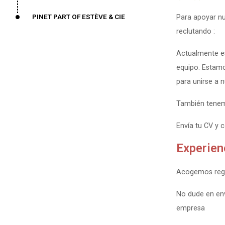
PINET PART OF ESTÈVE & CIE
Para apoyar nu
reclutando :
Actualmente e
equipo. Estam
para unirse a 
También tenem
Envía tu CV y 
Experienc
Acogemos regul
No dude en env
empresa