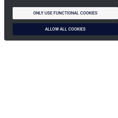
ONLY USE FUNCTIONAL COOKIES
ALLOW ALL COOKIES
La
Diseño 
French Fab
y fabric
PINET
PINET Industrie
Nuestr
9, rue de l’étang
Nuestr