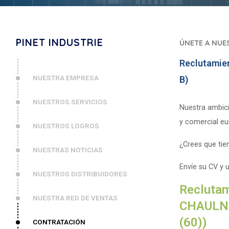
PINET INDUSTRIE
ÚNETE A NUE
Reclutamien
NUESTRA EMPRESA
B)
NUESTROS SERVICIOS
Nuestra ambici
y comercial eu
NUESTROS LOGROS
¿Crees que tien
NUESTRAS NOTICIAS
Envíe su CV y 
NUESTROS DISTRIBUIDORES
Reclutam
NUESTRA RED DE VENTAS
CHAULNE
(60))
CONTRATACIÓN