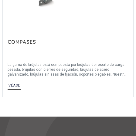
COMPASES
La gama de brújulas está compuesta por brújulas de resorte de carga
pesada, brújulas con cierres de seguridad, brújulas de acero
galvanizado, brújulas sin asas de fijación, soportes plegables. Nuestras
brújulas están hechas de acero inoxidable 430, acero inoxidable 304,
acero.
VÉASE
Para una descripción completa de los materiales, póngase en contacto
con nosotros.