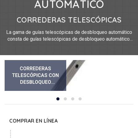
AUTOMÁTICO
CORREDERAS TELESCÓPICAS
La gama de guías telescópicas de desbloqueo automático
consta de guías telescópicas de desbloqueo automático.
Miden entre 26 mm y 495 mm de longitud. Nuestras guías
telescópicas de desbloqueo automático están fabricadas
en acero y acero inoxidable 304.
Tenga cuidado, A corresponde a la posición cerrada y B a la
CORREDERAS
posición abierta.
TELESCÓPICAS CON
DESBLOQUEO
AUTOMÁTICO
COMPRAR EN LÍNEA