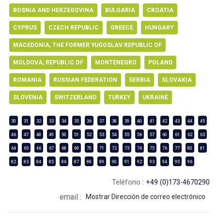
BOSNIA AND HERZEGOVINA
BULGARIA
CROATIA
CYPRUS
CZECH REPUBLIC
GREECE
HUNGARY
MACEDONIA, THE FORMER YUGOSLAV REPUBLIC OF
MOLDOVA, REPUBLIC OF
MONTENEGRO
POLAND
ROMANIA
RUSSIAN FEDERATION
SERBIA
SLOVAKIA
SLOVENIA
SWITZERLAND
TURKEY
UKRAINE
30
31
32
33
34
35
36
37
38
39
40
41
42
43
44
45
46
47
48
49
50
51
52
53
54
55
56
57
60
61
62
63
64
65
66
67
68
69
70
71
72
73
74
75
76
77
80
81
82
83
84
85
86
87
88
89
90
91
92
93
94
95
96
Teléfono :
+49 (0)173-4670290
email :
Mostrar Dirección de correo electrónico