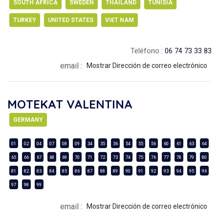
SOUTH AFRICA
SWEDEN
THAILAND
TUNISIA
TURKEY
UNITED STATES
VIET NAM
Teléfono :
06 74 73 33 83
email :
Mostrar Dirección de correo electrónico
MOTEKAT VALENTINA
GERMANY
01
02
04
07
08
09
34
35
36
54
55
56
60
61
63
64
65
66
67
68
69
70
71
72
73
74
75
76
77
78
79
80
81
82
83
84
85
86
87
88
89
90
91
92
93
94
95
96
97
98
99
email :
Mostrar Dirección de correo electrónico