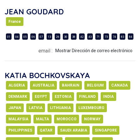
JEAN GOUDARD
France
01
04
05
06
07
13
26
30
38
42
43
71
73
74
83
84
email :
Mostrar Dirección de correo electrónico
KATIA BOCHKOVSKAYA
ALGERIA
AUSTRALIA
BAHRAIN
BELGIUM
CANADA
DENMARK
EGYPT
ESTONIA
FINLAND
INDIA
JAPAN
LATVIA
LITHUANIA
LUXEMBOURG
MALAYSIA
MALTA
MOROCCO
NORWAY
PHILIPPINES
QATAR
SAUDI ARABIA
SINGAPORE