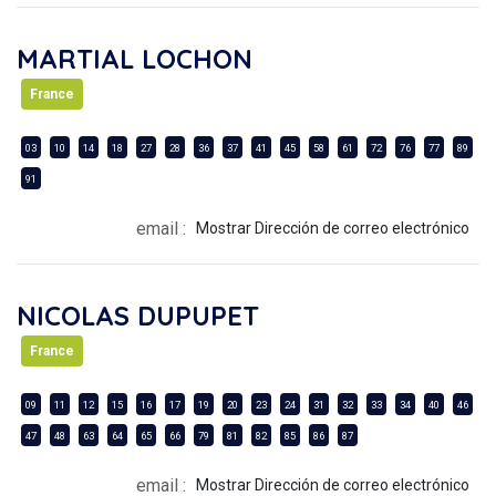
MARTIAL LOCHON
France
03
10
14
18
27
28
36
37
41
45
58
61
72
76
77
89
91
email :
Mostrar Dirección de correo electrónico
NICOLAS DUPUPET
France
09
11
12
15
16
17
19
20
23
24
31
32
33
34
40
46
47
48
63
64
65
66
79
81
82
85
86
87
email :
Mostrar Dirección de correo electrónico