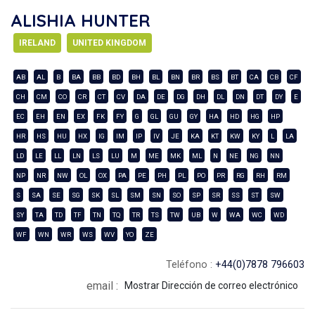
ALISHIA HUNTER
IRELAND
UNITED KINGDOM
AB
AL
B
BA
BB
BD
BH
BL
BN
BR
BS
BT
CA
CB
CF
CH
CM
CO
CR
CT
CV
DA
DE
DG
DH
DL
DN
DT
DY
E
EC
EH
EN
EX
FK
FY
G
GL
GU
GY
HA
HD
HG
HP
HR
HS
HU
HX
IG
IM
IP
IV
JE
KA
KT
KW
KY
L
LA
LD
LE
LL
LN
LS
LU
M
ME
MK
ML
N
NE
NG
NN
NP
NR
NW
OL
OX
PA
PE
PH
PL
PO
PR
RG
RH
RM
S
SA
SE
SG
SK
SL
SM
SN
SO
SP
SR
SS
ST
SW
SY
TA
TD
TF
TN
TQ
TR
TS
TW
UB
W
WA
WC
WD
WF
WN
WR
WS
WV
YO
ZE
Teléfono :
+44(0)7878 796603
email :
Mostrar Dirección de correo electrónico