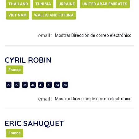
THAILAND
TUNISIA
UKRAINE
UNITED ARAB EMIRATES
VIET NAM
WALLIS AND FUTUNA
email :
Mostrar Dirección de correo electrónico
CYRIL ROBIN
France
22
29
35
44
49
50
53
56
email :
Mostrar Dirección de correo electrónico
ERIC SAHUQUET
France