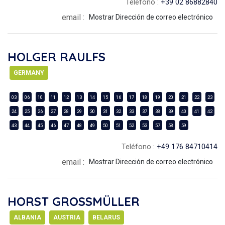
Teléfono :
+39 02 86882840
email :
Mostrar Dirección de correo electrónico
HOLGER RAULFS
GERMANY
03
06
10
11
12
13
14
15
16
17
18
19
20
21
22
23
24
25
26
27
28
29
30
31
32
33
37
38
39
40
41
42
43
44
45
46
47
48
49
50
51
52
53
57
58
59
Teléfono :
+49 176 84710414
email :
Mostrar Dirección de correo electrónico
HORST GROSSMÜLLER
ALBANIA
AUSTRIA
BELARUS