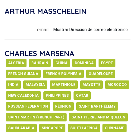
ARTHUR MASSCHELEIN
email :
Mostrar Dirección de correo electrónico
CHARLES MARSENA
ALGERIA
BAHRAIN
CHINA
DOMINICA
EGYPT
FRENCH GUIANA
FRENCH POLYNESIA
GUADELOUPE
INDIA
MALAYSIA
MARTINIQUE
MAYOTTE
MOROCCO
NEW CALEDONIA
PHILIPPINES
QATAR
RUSSIAN FEDERATION
RÉUNION
SAINT BARTHÉLEMY
SAINT MARTIN (FRENCH PART)
SAINT PIERRE AND MIQUELON
SAUDI ARABIA
SINGAPORE
SOUTH AFRICA
SURINAME