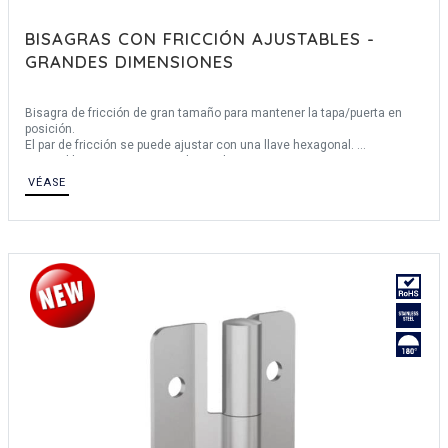
BISAGRAS CON FRICCIÓN AJUSTABLES -
GRANDES DIMENSIONES
Bisagra de fricción de gran tamaño para mantener la tapa/puerta en
posición.
El par de fricción se puede ajustar con una llave hexagonal.
Disponible con pernos roscados o alojamientos.
Otras 3 versiones disponibles: con resorte, con función de retención o
VÉASE
de giro libre.