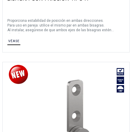
Proporciona estabilidad de posición en ambas direcciones.
Para uso en pareja: utilice el mismo par en ambas bisagras.
Al instalar, asegúrese de que ambos ejes de las bisagras estén
alineados.
Vida útil: 20.000 ciclos.
VÉASE
Temperatura de funcionamiento: 0°C - 40°C.
Para aplicaciones horizontales.