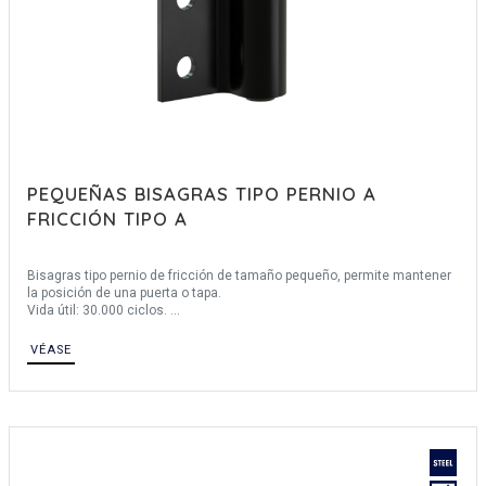
PEQUEÑAS BISAGRAS TIPO PERNIO A
FRICCIÓN TIPO A
Bisagras tipo pernio de fricción de tamaño pequeño, permite mantener
la posición de una puerta o tapa.
Vida útil: 30.000 ciclos.
Posibilidad de rotación de 360°.
El par de fricción más alto se obtiene en giro en sentido CW.
VÉASE
Temperatura de utilización : -20°C / +70°C.