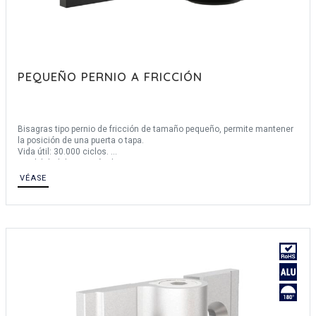
PEQUEÑO PERNIO A FRICCIÓN
Bisagras tipo pernio de fricción de tamaño pequeño, permite mantener
la posición de una puerta o tapa.
Vida útil: 30.000 ciclos.
Posibilidad de rotación de 360°.
Temperatura de utilización : -20°C / +70°C.
VÉASE