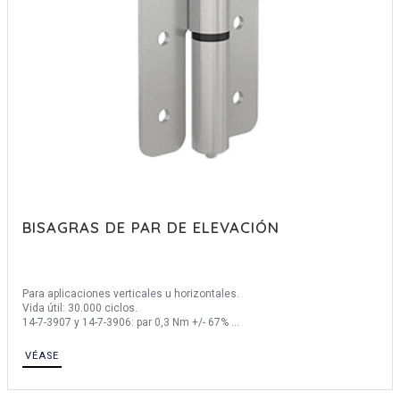
BISAGRAS DE PAR DE ELEVACIÓN
Para aplicaciones verticales u horizontales.
Vida útil: 30.000 ciclos.
14-7-3907 y 14-7-3906: par 0,3 Nm +/- 67%
14-7-3904 y 14-7-3905: par 1,6 Nm +/- 20%
Producido principalmente en inox, para descripción completa de los
VÉASE
materiales consúltenos.