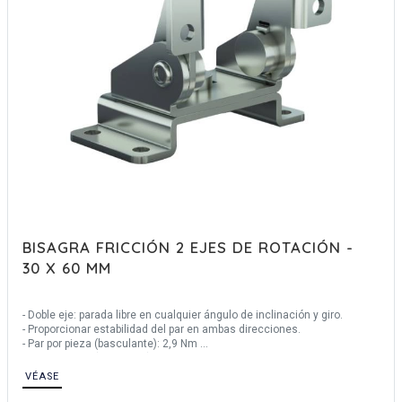
BISAGRA FRICCIÓN 2 EJES DE ROTACIÓN -
30 X 60 MM
- Doble eje: parada libre en cualquier ángulo de inclinación y giro.
- Proporcionar estabilidad del par en ambas direcciones.
- Par por pieza (basculante): 2,9 Nm
- Par por pieza (orientable): 1,4 Nm
- Apto para pantallas de monitor.
VÉASE
- La rotación sobre el eje X puede girar en ángulo de 0° a 180°.
- La rotación sobre el eje Z puede girar en ángulo hasta 360°.