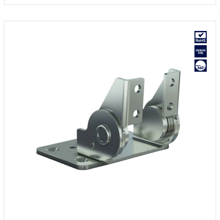
Producido principalmente en inox, para una descripción completa de los
materiales contáctenos.