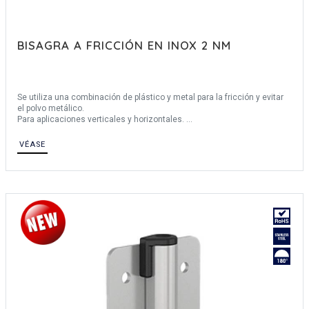
BISAGRA A FRICCIÓN EN INOX 2 NM
Se utiliza una combinación de plástico y metal para la fricción y evitar
el polvo metálico.
Para aplicaciones verticales y horizontales.
Vida útil: 20.000 ciclos.
Temperatura de funcionamiento: -10°C / +40°C
VÉASE
Torque 2 N.m+/-25%
Producido principalmente en inox, para una descripción completa de los
materiales contáctenos.