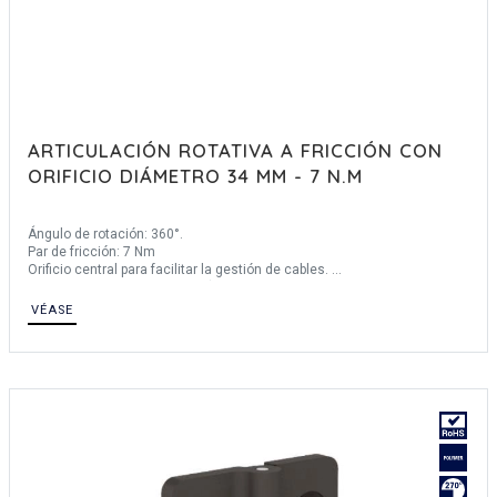
ARTICULACIÓN ROTATIVA A FRICCIÓN CON
ORIFICIO DIÁMETRO 34 MM - 7 N.M
Ángulo de rotación: 360°.
Par de fricción: 7 Nm
Orificio central para facilitar la gestión de cables.
Para aplicaciones de interior (paneles de control industriales y
monitores).
VÉASE
Producido principalmente en inox, para una descripción completa de los
materiales contáctenos.