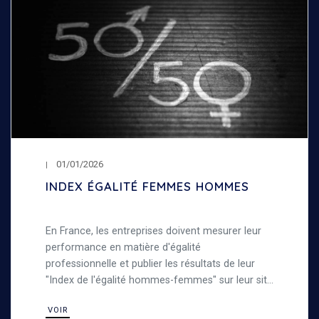
01/01/2026
INDEX ÉGALITÉ FEMMES HOMMES
En France, les entreprises doivent mesurer leur
performance en matière d'égalité
professionnelle et publier les résultats de leur
"Index de l'égalité hommes-femmes" sur leur site
internet. Découvrez notre index de l'égalité entre
VOIR
les femmes et les hommes