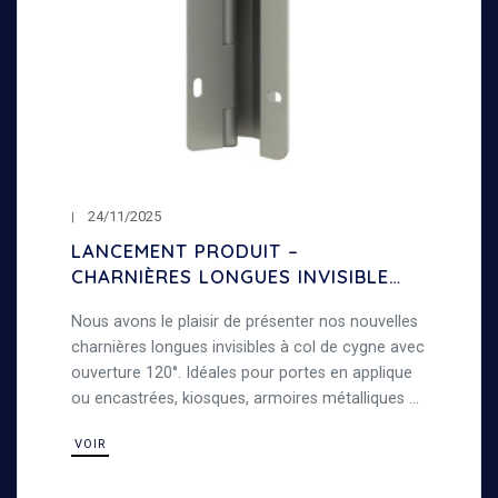
24/11/2025
LANCEMENT PRODUIT –
CHARNIÈRES LONGUES INVISIBLES
À COL DE CYGNE – OUVERTURE
Nous avons le plaisir de présenter nos nouvelles
120°
charnières longues invisibles à col de cygne avec
ouverture 120°. Idéales pour portes en applique
ou encastrées, kiosques, armoires métalliques et
travaux de tôlerie, alliant robustesse et
VOIR
polyvalence.