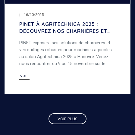
16/10/2025
PINET À AGRITECHNICA 2025 :
DÉCOUVREZ NOS CHARNIÈRES ET
VERROUILLAGES POUR MACHINES
PINET exposera ses solutions de charnières et
AGRICOLES
verrouillages robustes pour machines agricoles
au salon Agritechnica 2025 à Hanovre. Venez
nous rencontrer du 9 au 15 novembre sur le
stand D48, Hall 16, pour découvrir nos produits
VOIR
en acier résistants conçus pour les
environnements exigeants.
VOIR PLUS