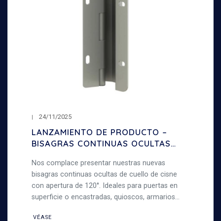
24/11/2025
LANZAMIENTO DE PRODUCTO –
BISAGRAS CONTINUAS OCULTAS
DE CUELLO DE CISNE – APERTURA
Nos complace presentar nuestras nuevas
120°
bisagras continuas ocultas de cuello de cisne
con apertura de 120°. Ideales para puertas en
superficie o encastradas, quioscos, armarios
metálicos y trabajos de chapa, robustas y
VÉASE
versátiles.