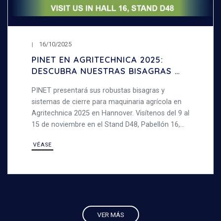
16/10/2025
PINET EN AGRITECHNICA 2025:
DESCUBRA NUESTRAS BISAGRAS Y
SISTEMAS DE CIERRE PARA
PINET presentará sus robustas bisagras y
MAQUINARIA AGRÍCOLA
sistemas de cierre para maquinaria agrícola en
Agritechnica 2025 en Hannover. Visítenos del 9 al
15 de noviembre en el Stand D48, Pabellón 16,
para descubrir nuestros productos de acero,
VÉASE
fuertes y duraderos, diseñados para entornos
exigentes.
VER MÁS