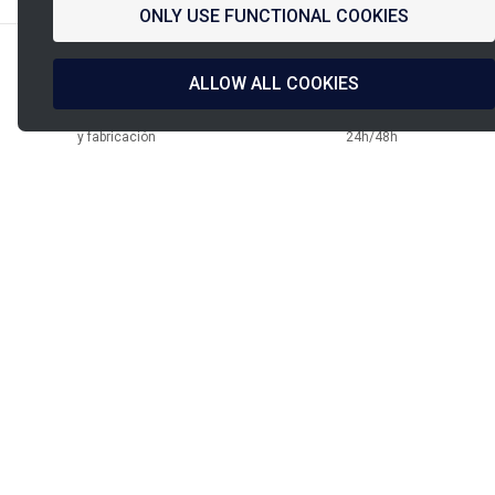
ONLY USE FUNCTIONAL COOKIES
ALLOW ALL COOKIES
Diseño francés
Envío en
y fabricación
24h/48h
Pago asegurado
Asistencia PINET
PINET Industrie
9, rue de l’étang
PIA Paris Nord 2
93290
Tremblay-en-France
Tel:
+331 49 38 27 00
E-mail:
contact@pinet.eu