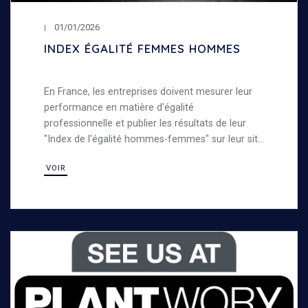
01/01/2026
INDEX ÉGALITÉ FEMMES HOMMES
En France, les entreprises doivent mesurer leur
performance en matière d'égalité
professionnelle et publier les résultats de leur
"Index de l'égalité hommes-femmes" sur leur site
internet. Découvrez notre index de l'égalité entre
VOIR
les femmes et les hommes