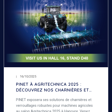
16/10/2025
PINET À AGRITECHNICA 2025 :
DÉCOUVREZ NOS CHARNIÈRES ET
VERROUILLAGES POUR MACHINES
PINET exposera ses solutions de charnières et
AGRICOLES
verrouillages robustes pour machines agricoles
au salon Agritechnica 2025 à Hanovre. Venez