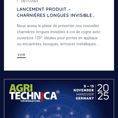
24/11/2025
LANCEMENT PRODUIT –
CHARNIÈRES LONGUES INVISIBLES
À COL DE CYGNE – OUVERTURE
Nous avons le plaisir de présenter nos nouvelles
120°
charnières longues invisibles à col de cygne avec
ouverture 120°. Idéales pour portes en applique
ou encastrées, kiosques, armoires métalliques et
travaux de tôlerie, alliant robustesse et
VOIR
polyvalence.