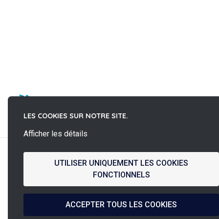
La
LES COOKIES SUR NOTRE SITE.
French Fab
Afficher les détails
UTILISER UNIQUEMENT LES COOKIES
FONCTIONNELS
Conception &
Expédition
Fabrication Française
sous 24h/48h
ACCEPTER TOUS LES COOKIES