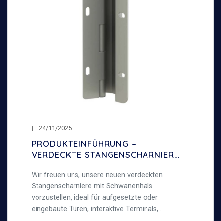
24/11/2025
PRODUKTEINFÜHRUNG –
VERDECKTE STANGENSCHARNIERE
MIT SCHWANENHALS – 120°
Wir freuen uns, unsere neuen verdeckten
ÖFFNUNGSWINKEL
Stangenscharniere mit Schwanenhals
vorzustellen, ideal für aufgesetzte oder
eingebaute Türen, interaktive Terminals,
Metallschränke und allgemeine Blechbearbeitung,