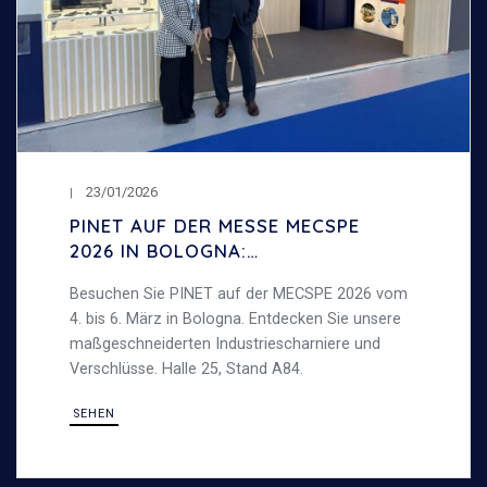
23/01/2026
PINET AUF DER MESSE MECSPE
2026 IN BOLOGNA:
INDUSTRIESCHARNIERE UND
Besuchen Sie PINET auf der MECSPE 2026 vom
VERSCHLÜSSE
4. bis 6. März in Bologna. Entdecken Sie unsere
maßgeschneiderten Industriescharniere und
Verschlüsse. Halle 25, Stand A84.
SEHEN