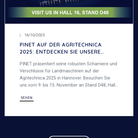
16/10/2025
PINET AUF DER AGRITECHNICA
2025: ENTDECKEN SIE UNSERE
SCHARNIERE UND VERSCHLÜSSE
PINET präsentiert seine robusten Scharniere und
FÜR LANDMASCHINEN
Verschlüsse für Landmaschinen auf der
Agritechnica 2025 in Hannover. Besuchen Sie
uns vom 9. bis 15. November an Stand D48, Halle
16, und entdecken Sie unsere langlebigen
SEHEN
Stahllösungen, die für anspruchsvolle
Außenbereiche konzipiert sind.