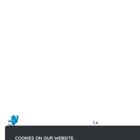
La
French Fab
COOKIES ON OUR WEBSITE.