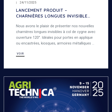
24/11/2025
LANCEMENT PRODUIT –
CHARNIÈRES LONGUES INVISIBLES
À COL DE CYGNE – OUVERTURE
Nous avons le plaisir de présenter nos nouvelles
120°
charnières longues invisibles à col de cygne avec
ouverture 120°. Idéales pour portes en applique
ou encastrées, kiosques, armoires métalliques et
travaux de tôlerie, alliant robustesse et
VOIR
polyvalence.