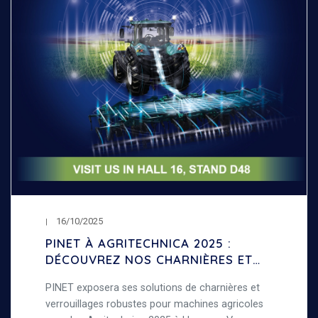
16/10/2025
PINET À AGRITECHNICA 2025 :
DÉCOUVREZ NOS CHARNIÈRES ET
VERROUILLAGES POUR MACHINES
PINET exposera ses solutions de charnières et
AGRICOLES
verrouillages robustes pour machines agricoles