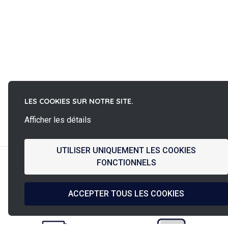
LES COOKIES SUR NOTRE SITE.
La
Afficher les détails
French Fab
UTILISER UNIQUEMENT LES COOKIES
FONCTIONNELS
Conception &
Expédition
ACCEPTER TOUS LES COOKIES
Fabrication Française
sous 24h/48h