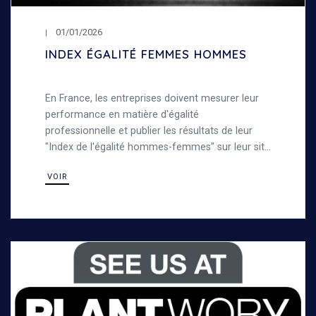
01/01/2026
INDEX ÉGALITÉ FEMMES HOMMES
En France, les entreprises doivent mesurer leur
performance en matière d'égalité
professionnelle et publier les résultats de leur
"Index de l'égalité hommes-femmes" sur leur site
internet. Découvrez notre index de l'égalité entre
VOIR
les femmes et les hommes