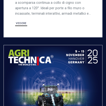
a scomparsa continua a collo di cigno con
apertura a 120°. Ideali per porte a filo muro o
incassate, terminali interattivi, armadi metallici e
lavori di lamiera, garantendo robustezza e
VEDERE
versatilità.