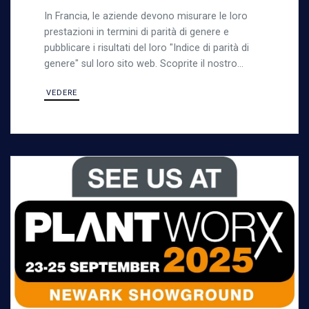
In Francia, le aziende devono misurare le loro
prestazioni in termini di parità di genere e
pubblicare i risultati del loro "Indice di parità di
genere" sul loro sito web. Scoprite il nostro
indice di parità di genere
VEDERE