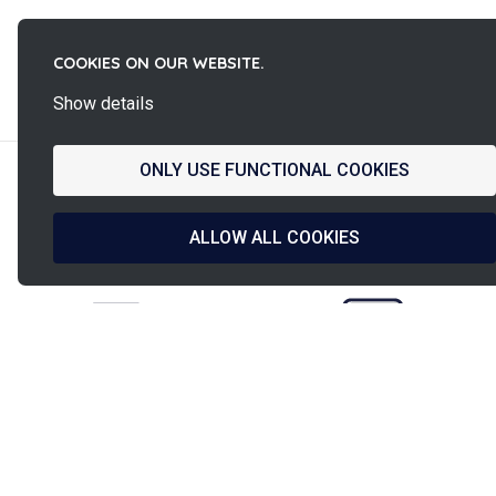
COOKIES ON OUR WEBSITE.
La
French Fab
Show details
ONLY USE FUNCTIONAL COOKIES
ALLOW ALL COOKIES
Design francese
Spedizione entro
& produzione
24h/48h
Pagamento garantito
Assistenza PINET
PINET Industrie