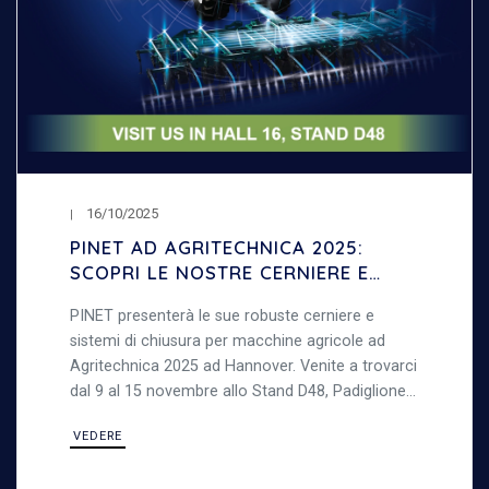
16/10/2025
PINET AD AGRITECHNICA 2025:
SCOPRI LE NOSTRE CERNIERE E
SISTEMI DI CHIUSURA PER
PINET presenterà le sue robuste cerniere e
MACCHINE AGRICOLE
sistemi di chiusura per macchine agricole ad
Agritechnica 2025 ad Hannover. Venite a trovarci
dal 9 al 15 novembre allo Stand D48, Padiglione
16, per scoprire le nostre soluzioni in acciaio
VEDERE
resistenti, ideali per ambienti esterni.