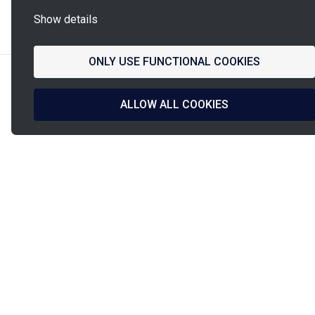
La
Show details
French Fab
ONLY USE FUNCTIONAL COOKIES
ALLOW ALL COOKIES
Diseño francés
Envío en
y fabricación
24h/48h
Pago asegurado
Asistencia PINET
PINET Industrie
9, rue de l’étang
PIA Paris Nord 2
93290
Tremblay-en-France