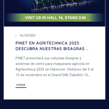
16/10/2025
PINET EN AGRITECHNICA 2025:
DESCUBRA NUESTRAS BISAGRAS Y
SISTEMAS DE CIERRE PARA
PINET presentará sus robustas bisagras y
MAQUINARIA AGRÍCOLA
sistemas de cierre para maquinaria agrícola en
Agritechnica 2025 en Hannover. Visítenos del 9 al
15 de noviembre en el Stand D48, Pabellón 16,
para descubrir nuestros productos de acero,
VÉASE
fuertes y duraderos, diseñados para entornos
exigentes.