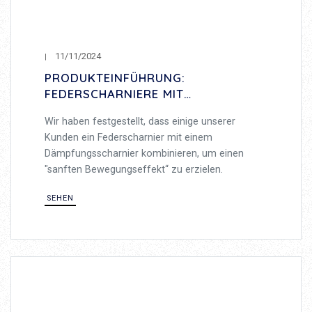
11/11/2024
PRODUKTEINFÜHRUNG:
FEDERSCHARNIERE MIT
DÄMPFUNGSEFFEKT FÜR SANFTES
Wir haben festgestellt, dass einige unserer
ÖFFNEN UND SCHLIESSEN
Kunden ein Federscharnier mit einem
Dämpfungsscharnier kombinieren, um einen
"sanften Bewegungseffekt“ zu erzielen.
SEHEN