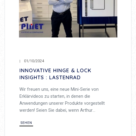
01/10/2024
INNOVATIVE HINGE & LOCK
INSIGHTS : LASTENRAD
Wir freuen uns, eine neue Mini-Serie von
Erklärvideos zu starten, in denen die
Anwendungen unserer Produkte vorgestellt
werden! Seien Sie dabei, wenn Arthur
Masschelein, unser Produktmanager, Sie durch
SEHEN
die verschiedenen Stellenangebote und ihre
Funktionen führt.