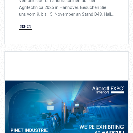
Verschlüsse für Landmaschinen auf der
Agritechnica 2025 in Hannover. Besuchen Sie
uns vom 9. bis 15. November an Stand D48, Halle
16, und entdecken Sie unsere langlebigen
SEHEN
Stahllösungen, die für anspruchsvolle
Außenbereiche konzipiert sind.