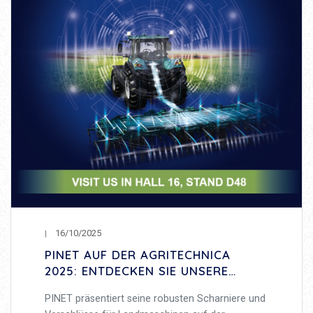
16/10/2025
PINET AUF DER AGRITECHNICA
2025: ENTDECKEN SIE UNSERE
SCHARNIERE UND VERSCHLÜSSE
PINET präsentiert seine robusten Scharniere und
FÜR LANDMASCHINEN