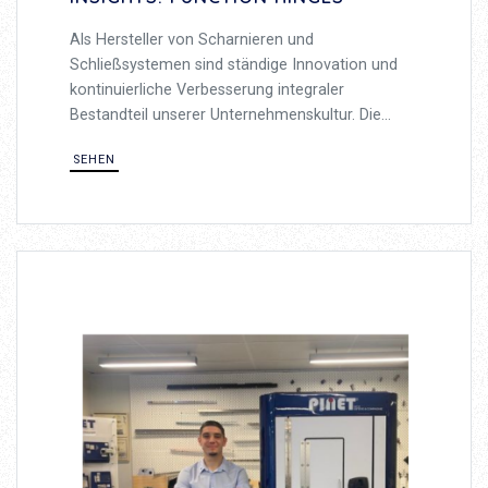
Als Hersteller von Scharnieren und
Schließsystemen sind ständige Innovation und
kontinuierliche Verbesserung integraler
Bestandteil unserer Unternehmenskultur. Die
Herausforderungen unserer Kunden zu
SEHEN
bewältigen, stellt uns auch vor
Herausforderungen in den Bereichen Design und
Fertigung.