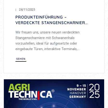
24/11/2025
PRODUKTEINFÜHRUNG –
VERDECKTE STANGENSCHARNIERE
MIT SCHWANENHALS – 120°
Wir freuen uns, unsere neuen verdeckten
ÖFFNUNGSWINKEL
Stangenscharniere mit Schwanenhals
vorzustellen, ideal für aufgesetzte oder
eingebaute Türen, interaktive Terminals,
Metallschränke und allgemeine Blechbearbeitung,
SEHEN
robust und vielseitig.