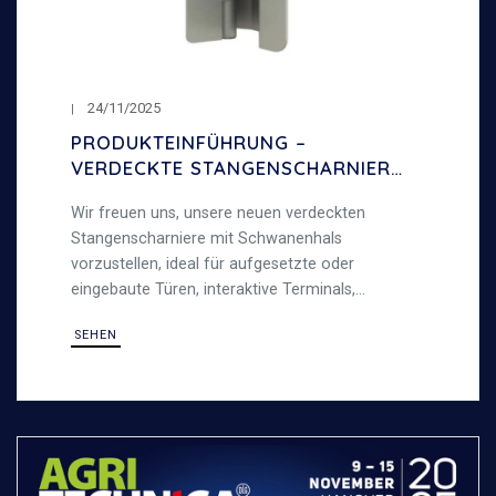
24/11/2025
PRODUKTEINFÜHRUNG –
VERDECKTE STANGENSCHARNIERE
MIT SCHWANENHALS – 120°
Wir freuen uns, unsere neuen verdeckten
ÖFFNUNGSWINKEL
Stangenscharniere mit Schwanenhals
vorzustellen, ideal für aufgesetzte oder
eingebaute Türen, interaktive Terminals,
Metallschränke und allgemeine Blechbearbeitung,
SEHEN
robust und vielseitig.