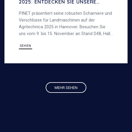
2025: ENTDECKEN SIE UNSERE
SCHARNIERE UND VERSCHLÜSSE
PINET präsentiert seine robusten Scharniere und
FÜR LANDMASCHINEN
Verschlüsse für Landmaschinen auf der
Agritechnica 2025 in Hannover. Besuchen Sie
uns vom 9. bis 15. November an Stand D48, Halle
16, und entdecken Sie unsere langlebigen
SEHEN
Stahllösungen, die für anspruchsvolle
Außenbereiche konzipiert sind.
MEHR SEHEN