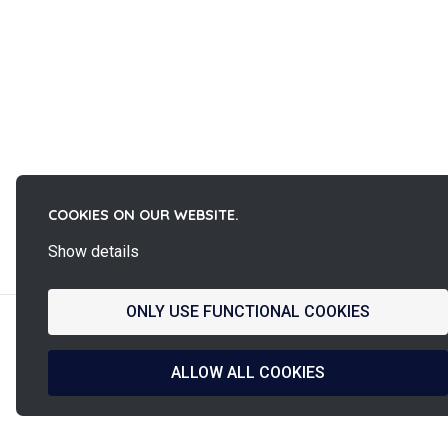
COOKIES ON OUR WEBSITE.
La
French Fab
Show details
ONLY USE FUNCTIONAL COOKIES
ALLOW ALL COOKIES
Französisches Design
Versand innerhalb
& Herstellung
24/48 Stunden