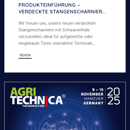
PRODUKTEINFÜHRUNG –
VERDECKTE STANGENSCHARNIERE
MIT SCHWANENHALS – 120°
Wir freuen uns, unsere neuen verdeckten
ÖFFNUNGSWINKEL
Stangenscharniere mit Schwanenhals
vorzustellen, ideal für aufgesetzte oder
eingebaute Türen, interaktive Terminals,
Metallschränke und allgemeine Blechbearbeitung,
SEHEN
robust und vielseitig.