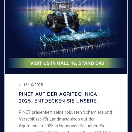
16/10/2025
PINET AUF DER AGRITECHNICA
2025: ENTDECKEN SIE UNSERE
SCHARNIERE UND VERSCHLÜSSE
PINET präsentiert seine robusten Scharniere und
FÜR LANDMASCHINEN
Verschlüsse für Landmaschinen auf der
Agritechnica 2025 in Hannover. Besuchen Sie