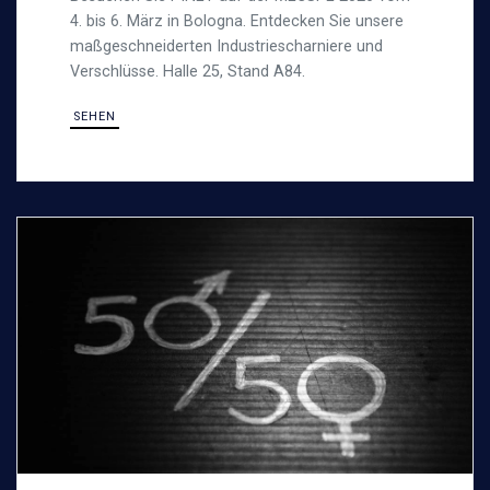
VERSCHLÜSSE
4. bis 6. März in Bologna. Entdecken Sie unsere
maßgeschneiderten Industriescharniere und
Verschlüsse. Halle 25, Stand A84.
SEHEN