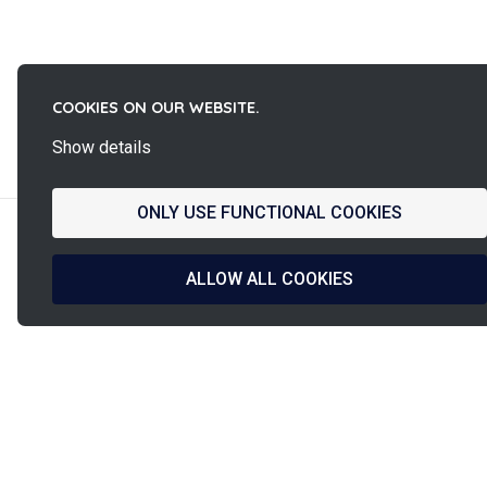
COOKIES ON OUR WEBSITE.
La
Show details
French Fab
ONLY USE FUNCTIONAL COOKIES
ALLOW ALL COOKIES
Französisches Design
Versand innerhalb
& Herstellung
24/48 Stunden
Bezahlung sicher online
PINET Unterstützung