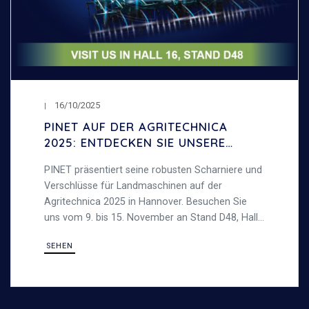
16/10/2025
PINET AUF DER AGRITECHNICA
2025: ENTDECKEN SIE UNSERE
SCHARNIERE UND VERSCHLÜSSE
PINET präsentiert seine robusten Scharniere und
FÜR LANDMASCHINEN
Verschlüsse für Landmaschinen auf der
Agritechnica 2025 in Hannover. Besuchen Sie
uns vom 9. bis 15. November an Stand D48, Halle
16, und entdecken Sie unsere langlebigen
SEHEN
Stahllösungen, die für anspruchsvolle
Außenbereiche konzipiert sind.