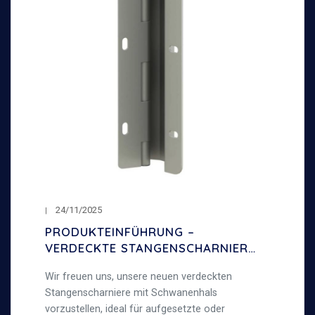
24/11/2025
PRODUKTEINFÜHRUNG –
VERDECKTE STANGENSCHARNIERE
MIT SCHWANENHALS – 120°
Wir freuen uns, unsere neuen verdeckten
ÖFFNUNGSWINKEL
Stangenscharniere mit Schwanenhals
vorzustellen, ideal für aufgesetzte oder