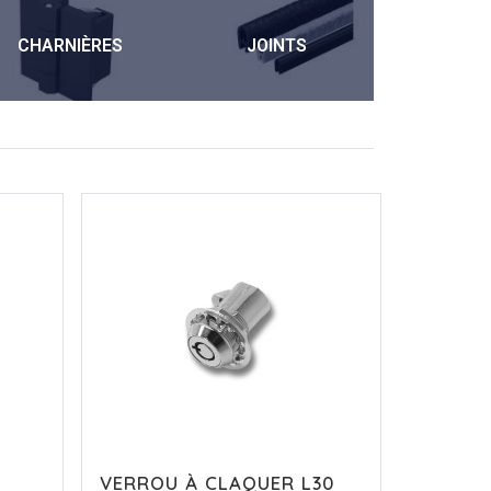
CHARNIÈRES
JOINTS
POIG
VERROU À CLAQUER L30