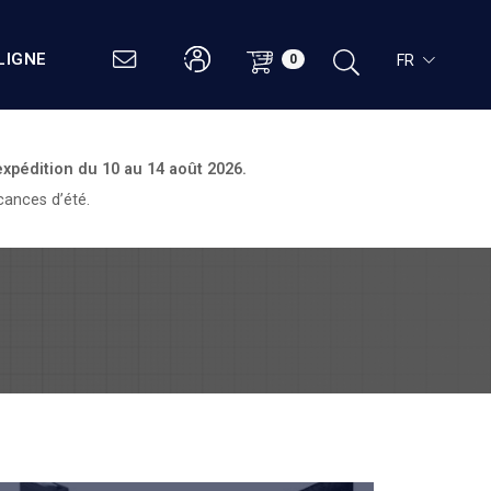
LIGNE
FR
0
expédition du
10 au 14 août 2026.
cances d’été.