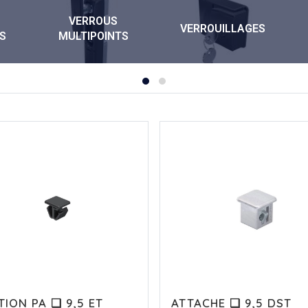
VERROUS
VERROUILLAGES
S
MULTIPOINTS
TION PA ❏ 9,5 ET
ATTACHE ❏ 9,5 DST