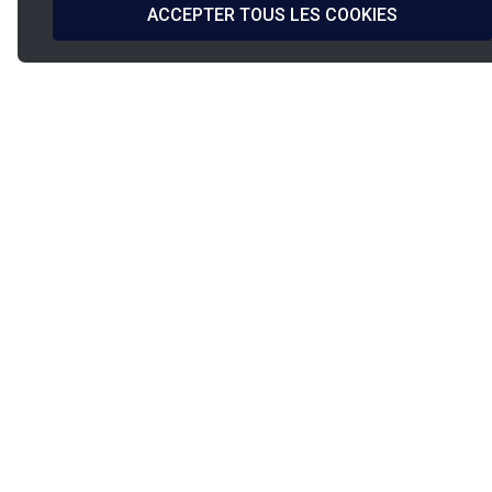
ACCEPTER TOUS LES COOKIES
Conception &
Expédition
Fabrication Française
sous 24h/48h
Paiement sécurisé
Assistance PINET
PINET Industrie
9, rue de l’étang
PIA Paris Nord 2
93290
Tremblay-en-France
Tel:
+331 49 38 27 00
E-mail:
contact@pinet.eu
CATALOGUE PINET