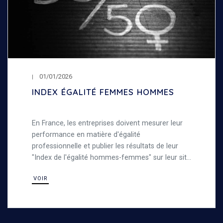
01/01/2026
INDEX ÉGALITÉ FEMMES HOMMES
En France, les entreprises doivent mesurer leur
performance en matière d'égalité
professionnelle et publier les résultats de leur
"Index de l'égalité hommes-femmes" sur leur site
internet. Découvrez notre index de l'égalité entre
VOIR
les femmes et les hommes