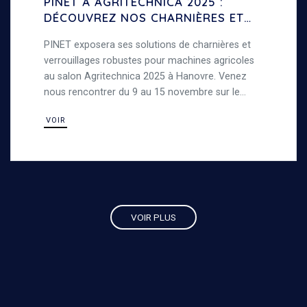
PINET À AGRITECHNICA 2025 :
DÉCOUVREZ NOS CHARNIÈRES ET
VERROUILLAGES POUR MACHINES
PINET exposera ses solutions de charnières et
AGRICOLES
verrouillages robustes pour machines agricoles
au salon Agritechnica 2025 à Hanovre. Venez
nous rencontrer du 9 au 15 novembre sur le
stand D48, Hall 16, pour découvrir nos produits
VOIR
en acier résistants conçus pour les
environnements exigeants.
VOIR PLUS