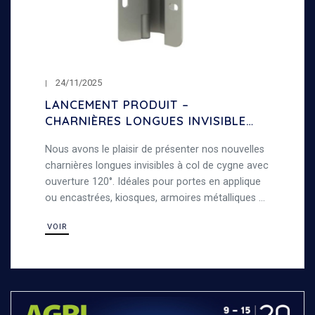
24/11/2025
LANCEMENT PRODUIT –
CHARNIÈRES LONGUES INVISIBLES
À COL DE CYGNE – OUVERTURE
Nous avons le plaisir de présenter nos nouvelles
120°
charnières longues invisibles à col de cygne avec
ouverture 120°. Idéales pour portes en applique
ou encastrées, kiosques, armoires métalliques et
travaux de tôlerie, alliant robustesse et
VOIR
polyvalence.