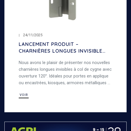
24/11/2025
LANCEMENT PRODUIT –
CHARNIÈRES LONGUES INVISIBLES
À COL DE CYGNE – OUVERTURE
Nous avons le plaisir de présenter nos nouvelles
120°
charnières longues invisibles à col de cygne avec
ouverture 120°. Idéales pour portes en applique
ou encastrées, kiosques, armoires métalliques et
travaux de tôlerie, alliant robustesse et
VOIR
polyvalence.