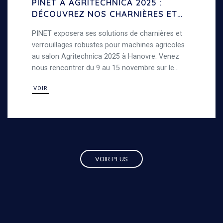
PINET À AGRITECHNICA 2025 :
DÉCOUVREZ NOS CHARNIÈRES ET
VERROUILLAGES POUR MACHINES
PINET exposera ses solutions de charnières et
AGRICOLES
verrouillages robustes pour machines agricoles
au salon Agritechnica 2025 à Hanovre. Venez
nous rencontrer du 9 au 15 novembre sur le
stand D48, Hall 16, pour découvrir nos produits
VOIR
en acier résistants conçus pour les
environnements exigeants.
VOIR PLUS