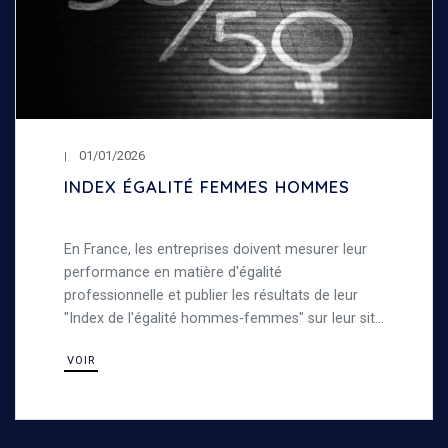
01/01/2026
INDEX ÉGALITÉ FEMMES HOMMES
En France, les entreprises doivent mesurer leur
performance en matière d'égalité
professionnelle et publier les résultats de leur
"Index de l'égalité hommes-femmes" sur leur site
internet. Découvrez notre index de l'égalité entre
VOIR
les femmes et les hommes