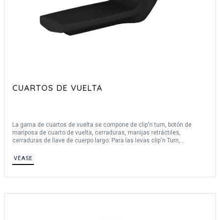
CUARTOS DE VUELTA
La gama de cuartos de vuelta se compone de clip'n turn, botón de
mariposa de cuarto de vuelta, cerraduras, manijas retráctiles,
cerraduras de llave de cuerpo largo. Para las levas clip'n Turn,
ofrecemos 3 alturas: H = 18, H = 25 y H = 13,5. Estos cuartos de vuelta
se pueden utilizar en espesores de panel de hasta 6 mm. Ofrecemos
VÉASE
varios materiales: POM, PA, zamak, acero.