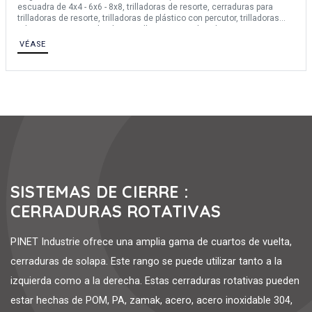
escuadra de 4x4 - 6x6 - 8x8, trilladoras de resorte, cerraduras para
trilladoras de resorte, trilladoras de plástico con percutor, trilladoras
robustas con escuadra de 8x8 y llave universal. Miden entre 75 mm y
115 mm de largo y entre 14,5 mm y 53,4 mm de ancho. Estas
VÉASE
trilladoras operan a izquierda y derecha. Ofrecemos varios materiales:
acero, acero inoxidable 304, resina acetálica.
SISTEMAS DE CIERRE :
CERRADURAS ROTATIVAS
PINET Industrie ofrece una amplia gama de cuartos de vuelta,
cerraduras de solapa. Este rango se puede utilizar tanto a la
izquierda como a la derecha. Estas cerraduras rotativas pueden
estar hechas de POM, PA, zamak, acero, acero inoxidable 304,