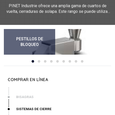
PINET Industrie ofrece una amplia gama de cuartos de
vuelta, cerraduras de solapa. Este rango se puede utilizar
tanto a la izquierda como a la derecha. Estas cerraduras
rotativas pueden estar hechas de POM, PA, zamak, acero,
acero inoxidable 304, resina acetálica. Para cualquier
solicitud de una cerradura personalizada, póngase en
PESTILLOS DE
contacto con nosotros.
BLOQUEO
COMPRAR EN LÍNEA
BISAGRAS
SISTEMAS DE CIERRE