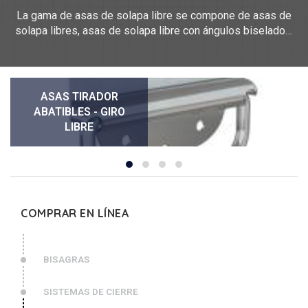
La gama de asas de solapa libre se compone de asas de
solapa libres, asas de solapa libre con ángulos biselados,
asas de solapa con posición de sujeción. Tienen ángulos
de apertura que van de 80° a 180°. Miden entre 96 mm y
187 mm de largo y entre 45 mm y 80 mm de ancho.
Nuestros mangos de hoja abatible gratuitos están hechos
ASAS TIRADOR
de acero y acero inoxidable 304. Estas asas pueden
ABATIBLES - GIRO
transportar cargas que van desde los 25 kg hasta los 90 kg.
LIBRE
COMPRAR EN LÍNEA
BISAGRAS
SISTEMAS DE CIERRE