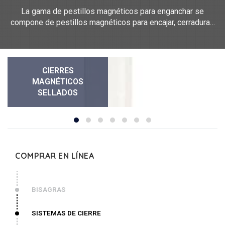
La gama de pestillos magnéticos para enganchar se
compone de pestillos magnéticos para encajar, cerraduras
para pestillos, carcasa de soporte. Miden entre 25,5 mm y
54 mm de largo y entre 10 mm y 13 mm de ancho. Nuestros
pestillos magnéticos con clip están hechos de POM,
polipropileno, acero.
CIERRES
MAGNÉTICOS
SELLADOS
COMPRAR EN LÍNEA
BISAGRAS
SISTEMAS DE CIERRE