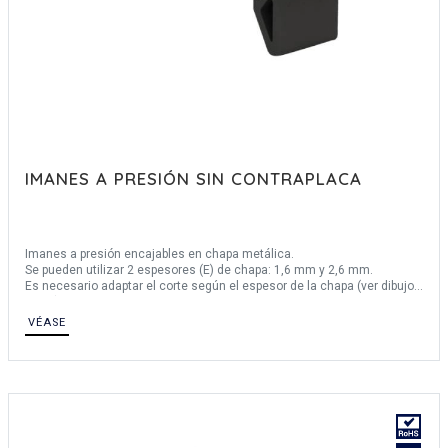
IMANES A PRESIÓN SIN CONTRAPLACA
Imanes a presión encajables en chapa metálica.
Se pueden utilizar 2 espesores (E) de chapa: 1,6 mm y 2,6 mm.
Es necesario adaptar el corte según el espesor de la chapa (ver dibujo
abajo).
Patas flexibles para una extracción sencilla.
VÉASE