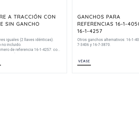
RRE A TRACCIÓN CON
GANCHOS PARA
VE SIN GANCHO
REFERENCIAS 16-1-405
16-1-4257
ves iguales (2 llaves idénticas).
Otros ganchos alternativos: 16-1-40
 no incluido.
7-3406 y 16-7-3870.
mero de referencia 16-1-4257: con
or antipolvo.
VÉASE