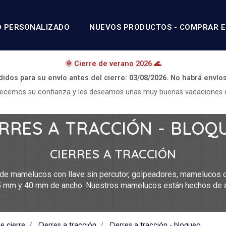
O PERSONALIZADO
NUEVOS PRODUCTOS - COMPRAR E
🌞 Cierre de verano 2026 🌊
didos para su envío antes del cierre:
03/08/2026.
No habrá envío
ecemos su confianza y les deseamos unas muy buenas vacaciones 
ERRES A TRACCIÓN - BLOQ
CIERRES A TRACCIÓN
 mamelucos con llave sin percutor, golpeadores, mamelucos co
5 mm y 40 mm de ancho. Nuestros mamelucos están hechos de ac
e cierre
Cierres a tracción
Cierres a tracción - bloqueo