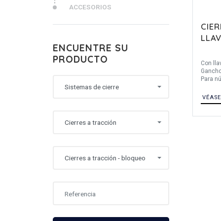
ACCESORIOS
CIE
LLA
ENCUENTRE SU
PRODUCTO
Con lla
Gancho
Para nú
Sistemas de cierre
protect
VÉASE
Cierres a tracción
Cierres a tracción - bloqueo