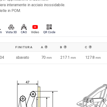
era interamente in acciaio inossidabile.
elle in POM.
m
Vista 3D
CAO
Video
QR Code
FINITURA
A
B
C
304
sbavato
70
217.1
127.8
mm
mm
mm