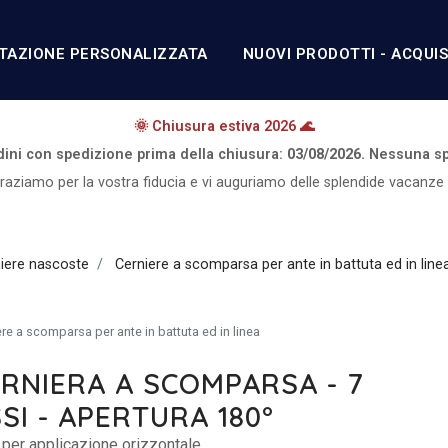
TAZIONE PERSONALIZZATA
NUOVI PRODOTTI - ACQUI
🌞 Chiusura estiva 2026 🌊
rdini con spedizione prima della chiusura:
03/08/2026.
Nessuna sp
graziamo per la vostra fiducia e vi auguriamo delle splendide vacanze 
iere nascoste
Cerniere a scomparsa per ante in battuta ed in line
re a scomparsa per ante in battuta ed in linea
RNIERA A SCOMPARSA - 7
SI - APERTURA 180°
 per applicazione orizzontale.