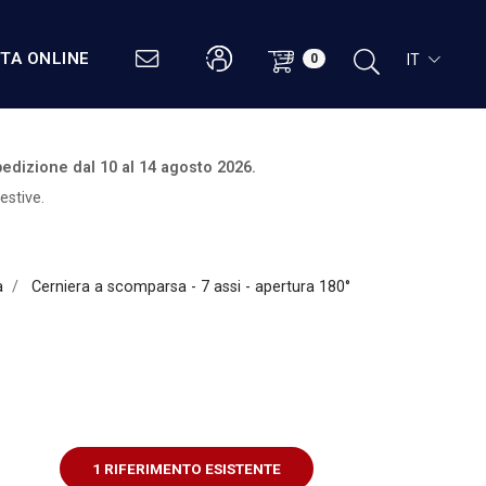
STA ONLINE
IT
0
edizione dal
10 al 14 agosto 2026.
estive.
a
Cerniera a scomparsa - 7 assi - apertura 180°
1 RIFERIMENTO ESISTENTE