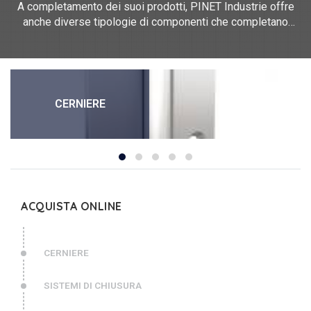
A completamento dei suoi prodotti, PINET Industrie offre
anche diverse tipologie di componenti che completano
cerniere e serrature: guide, bussole, fermaporta, ganci e
guide telescopiche.
Per una varietà di applicazioni, offriamo un'ampia gamma di
accessori in acciaio inossidabile, polimero, alluminio e
CERNIERE
acciaio.
PINET Industrie offre un'ampia scelta di guarnizioni per
profili della gamma DIRAK: guarnizioni e bordi protettivi in
EPDM, PVC, NBR o altre gomme.
ACQUISTA ONLINE
CERNIERE
SISTEMI DI CHIUSURA