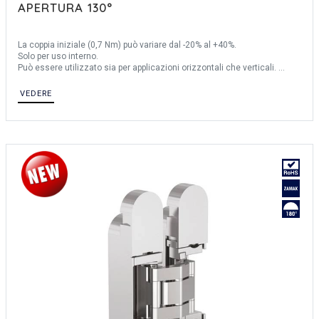
APERTURA 130°
La coppia iniziale (0,7 Nm) può variare dal -20% al +40%.
Solo per uso interno.
Può essere utilizzato sia per applicazioni orizzontali che verticali.
Durata del ciclo: 20.000 cicli.
Perno: acciaio inossidabile 303.
VEDERE
Prodotto principalmente in acciaio inossidabile, per una descrizione
completa dei materiali contattateci.