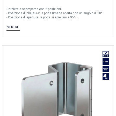
Cerniere a scomparsa con 2 posizioni:
- Posizione di chiusura: la porta rimane aperta con un angolo di 10°.
- Posizione di apertura: la porta si apre fino a 95°.
La porta si chiude grazie all'azione della molla e la porta rimane
leggermente aperta.
VEDERE
Applicazioni per cassetta dei pacchi:
- La porta si apre automaticamente dopo l'immissione del codice.
- La porta non rimane in posizione aperta.