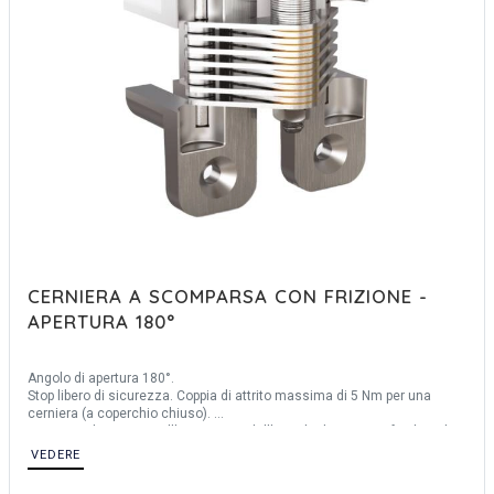
CERNIERA A SCOMPARSA CON FRIZIONE -
APERTURA 180°
Angolo di apertura 180°.
Stop libero di sicurezza. Coppia di attrito massima di 5 Nm per una
cerniera (a coperchio chiuso).
La coppia diminuisce all'aumentare dell'angolo di apertura, facilitando
l'apertura del coperchio.
VEDERE