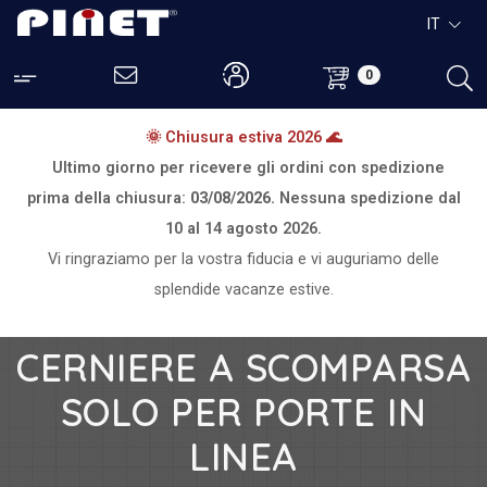
IT
0
🌞 Chiusura estiva 2026 🌊
Ultimo giorno per ricevere gli ordini con spedizione
prima della chiusura:
03/08/2026.
Nessuna spedizione dal
10 al 14 agosto 2026.
Vi ringraziamo per la vostra fiducia e vi auguriamo delle
splendide vacanze estive.
CERNIERE A SCOMPARSA
SOLO PER PORTE IN
LINEA