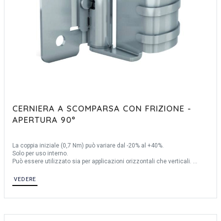
CERNIERA A SCOMPARSA CON FRIZIONE -
APERTURA 90°
La coppia iniziale (0,7 Nm) può variare dal -20% al +40%.
Solo per uso interno.
Può essere utilizzato sia per applicazioni orizzontali che verticali.
Durata del ciclo: 20.000 cicli.
Perno: acciaio inossidabile 303.
VEDERE
Prodotto principalmente in acciaio inossidabile, per una descrizione
completa dei materiali contattateci.