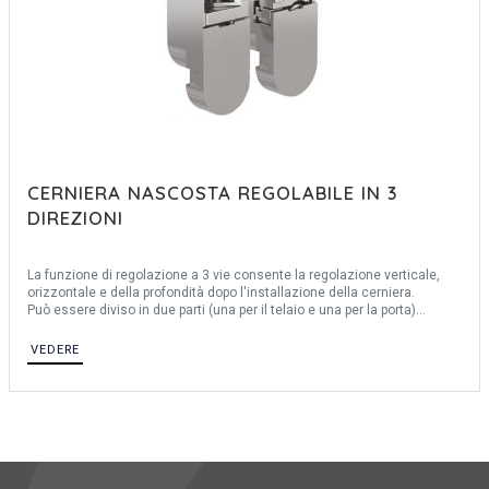
CERNIERA NASCOSTA REGOLABILE IN 3
DIREZIONI
La funzione di regolazione a 3 vie consente la regolazione verticale,
orizzontale e della profondità dopo l'installazione della cerniera.
Può essere diviso in due parti (una per il telaio e una per la porta)
facilitando l'installazione.
Regolazione orizzontale: ±1,5 mm
VEDERE
Regolazione verticale: ±1,5 mm
Regolazione in profondità: ±1 mm
Spessore porta: min. 23 mm
4 viti incluse.