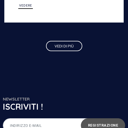
16, per scoprire le nostre soluzioni in acciaio
VEDERE
resistenti, ideali per ambienti esterni.
VEDI DI PIÙ
NEWSLETTER
ISCRIVITI !
REGISTRAZIONE