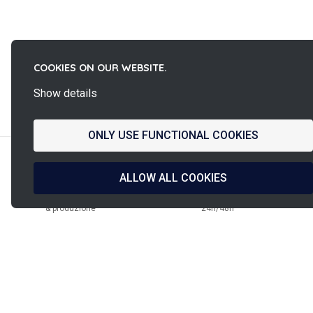
COOKIES ON OUR WEBSITE.
La
Show details
French Fab
ONLY USE FUNCTIONAL COOKIES
ALLOW ALL COOKIES
Design francese
Spedizione entro
& produzione
24h/48h
Pagamento garantito
Assistenza PINET