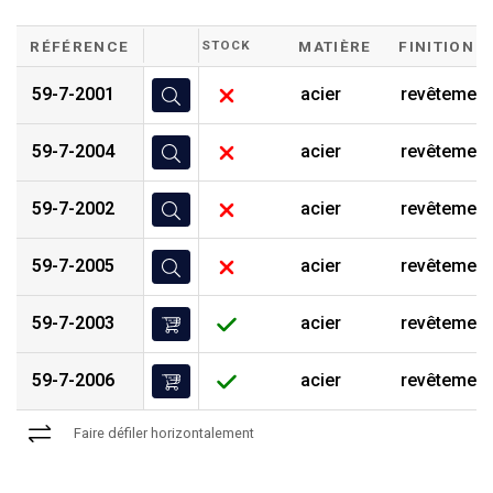
RÉFÉRENCE
STOCK
MATIÈRE
FINITION
59-7-2001
acier
revêtement
59-7-2004
acier
revêtement
59-7-2002
acier
revêtement
59-7-2005
acier
revêtement
59-7-2003
acier
revêtement
59-7-2006
acier
revêtement
Faire défiler horizontalement