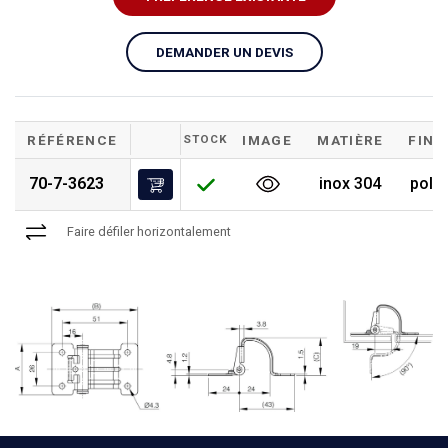
DEMANDER UN DEVIS
RÉFÉRENCE
STOCK
IMAGE
MATIÈRE
FINI
70-7-3623
inox 304
poli
Faire défiler horizontalement