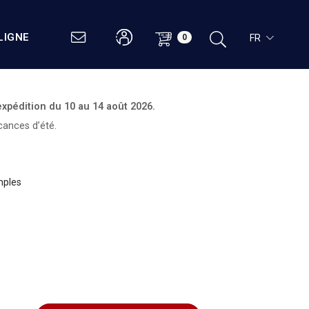
LIGNE
FR
0
expédition du
10 au 14 août 2026.
cances d’été.
mples