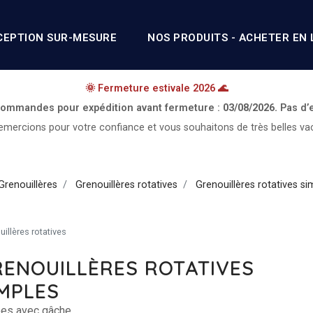
CEPTION SUR-MESURE
NOS PRODUITS - ACHETER EN 
🌞 Fermeture estivale 2026 🌊
 commandes pour expédition avant fermeture :
03/08/2026.
Pas d’
mercions pour votre confiance et vous souhaitons de très belles va
Grenouillères
Grenouillères rotatives
Grenouillères rotatives si
illères rotatives
RENOUILLÈRES ROTATIVES
MPLES
ées avec gâche.