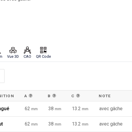
m
Vue 3D
CAO
QR Code
NITION
A
B
C
NOTE
ngué
62
38
13.2
avec gâche
mm
mm
mm
ut
62
38
13.2
avec gâche
mm
mm
mm