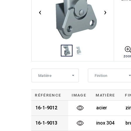
‹
›
zoo
Matière
Finition
RÉFÉRENCE
IMAGE
MATIÈRE
FI
16-1-9012
acier
zi
16-1-9013
inox 304
br