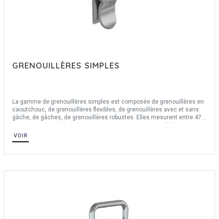
GRENOUILLÈRES SIMPLES
La gamme de grenouillères simples est composée de grenouillères en
caoutchouc, de grenouillères flexibles, de grenouillères avec et sans
gâche, de gâches, de grenouillères robustes. Elles mesurent entre 47
mm et 151 mm de longueur et entre 20.6 mm et 47 mm de largeur. Nos
grenouillères simples sont en élastomère, en acier, en inox 304.
VOIR
Certaines grenouillères ne s'utilisent qu'avec les gâches de référence.