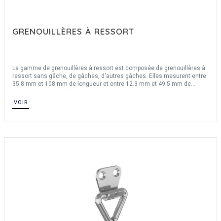
GRENOUILLÈRES À RESSORT
La gamme de grenouillères à ressort est composée de grenouillères à
ressort sans gâche, de gâches, d'autres gâches. Elles mesurent entre
35.8 mm et 108 mm de longueur et entre 12.3 mm et 49.5 mm de
largeur. Nos grenouillères à ressort sont en inox 304 et en acier.
Certaines grenouillères ne s'utilisent qu'avec les gâches de référence.
VOIR