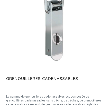
GRENOUILLÈRES CADENASSABLES
La gamme de grenouillères cadenassables est composée de
grenouillères cadenassables sans gâche, de gâches, de grenouillères
cadenassables à ressort, de grenouillères cadenassables réglables.
Elles mesurent entre 49 mm et 174 mm de longueur et entre 22.5 mm