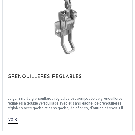
GRENOUILLÈRES RÉGLABLES
La gamme de grenouillères réglables est composée de grenouillères
réglables à double verrouillage avec et sans gâche, de grenouillères
réglables avec gâche et sans gâche, de gâches, d'autres gâches. Elles
mesurent entre 60 mm et 135 mm de longueur et entre 22 mm et 48.5
mm de largeur. Nos grenouillères réglables sont en acier et en inox.
VOIR