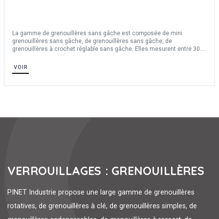
La gamme de grenouillères sans gâche est composée de mini
grenouillères sans gâche, de grenouillères sans gâche, de
grenouillères à crochet réglable sans gâche. Elles mesurent entre 30.5
mm et 106 mm de longueur et entre 15.4 mm et 47 mm de largeur. Nos
grenouillères sont en acier et en inox 304.
VOIR
VERROUILLAGES : GRENOUILLÈRES
PINET Industrie propose une large gamme de grenouillères
rotatives, de grenouillères à clé, de grenouillères simples, de