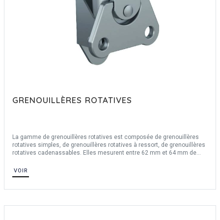
GRENOUILLÈRES ROTATIVES
La gamme de grenouillères rotatives est composée de grenouillères
rotatives simples, de grenouillères rotatives à ressort, de grenouillères
rotatives cadenassables. Elles mesurent entre 62 mm et 64 mm de
longueur et entre 38 mm et 46 mm de largeur. Nos grenouillères
rotatives sont en acier et en inox 304. Elles sont livrées avec des
VOIR
gâches.