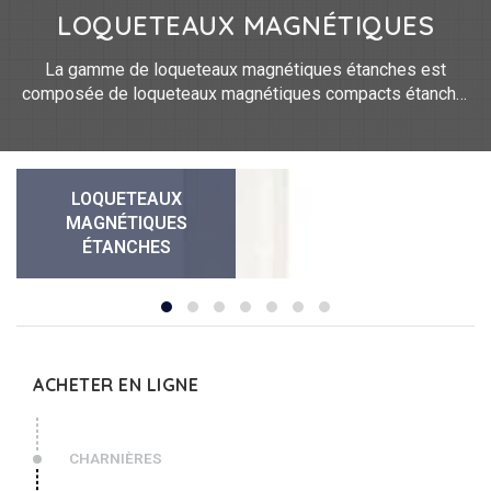
LOQUETEAUX MAGNÉTIQUES
La gamme de loqueteaux magnétiques étanches est
composée de loqueteaux magnétiques compacts étanche,
de gâches pour loqueteaux compacts, de loqueteaux
magnétiques étanches, de gâches pour loqueteaux
magnétiques. Ils mesurent entre 45 mm et 50 mm de
longueur et entre 15 mm et 21 mm de largeur. Nos
LOQUETEAUX
loqueteaux magnétiques étanches sont en polymère et en
MAGNÉTIQUES
inox 430 Ti. La gâche est vendue séparément.
ÉTANCHES
ACHETER EN LIGNE
CHARNIÈRES