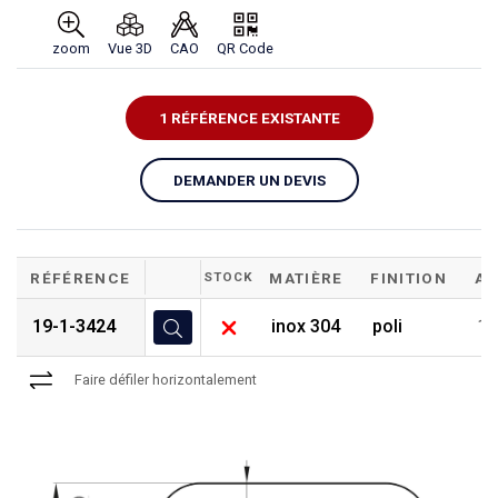
zoom
Vue 3D
CAO
QR Code
1 RÉFÉRENCE EXISTANTE
DEMANDER UN DEVIS
RÉFÉRENCE
STOCK
MATIÈRE
FINITION
A
19-1-3424
inox 304
poli
1
Faire défiler horizontalement