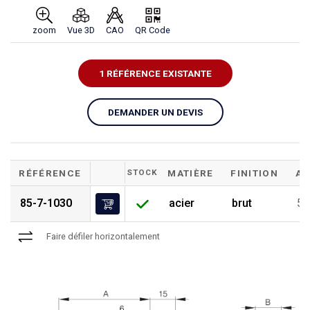
zoom
Vue 3D
CAO
QR Code
1 RÉFÉRENCE EXISTANTE
DEMANDER UN DEVIS
RÉFÉRENCE
STOCK
MATIÈRE
FINITION
A
85-7-1030
acier
brut
5
Faire défiler horizontalement