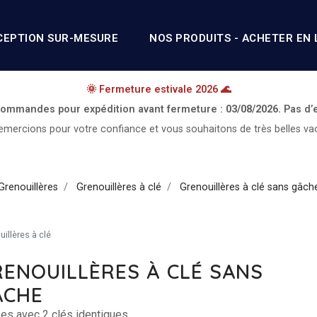
CEPTION SUR-MESURE
NOS PRODUITS - ACHETER EN 
🌞 Fermeture estivale 2026 🌊
 commandes pour expédition avant fermeture :
03/08/2026.
Pas d’
mercions pour votre confiance et vous souhaitons de très belles va
Grenouillères
Grenouillères à clé
Grenouillères à clé sans gâch
illères à clé
ENOUILLÈRES À CLÉ SANS
ÂCHE
ées avec 2 clés identiques.