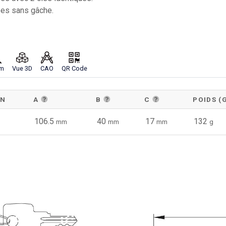
ées sans gâche.
m
Vue 3D
CAO
QR Code
ON
A
B
C
POIDS (
106.5
40
17
132
mm
mm
mm
g