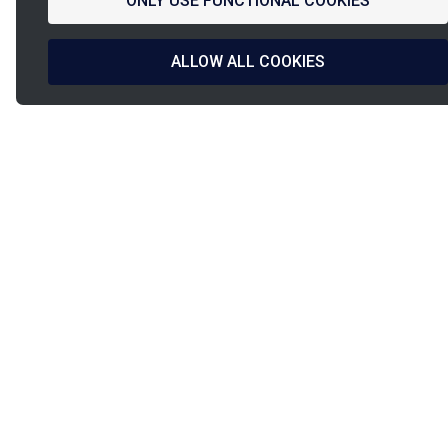
ONLY USE FUNCTIONAL COOKIES
ALLOW ALL COOKIES
La
French Fab
Diseño francés
Envío en
y fabricación
24h/48h