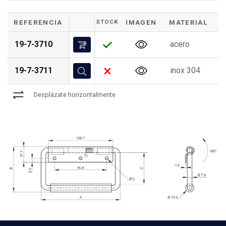
REFERENCIA
STOCK
IMAGEN
MATERIAL
A
19-7-3710
acero
e
19-7-3711
inox 304
p
Desplázate horizontalmente