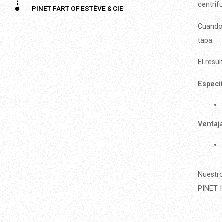
centrif
PINET PART OF ESTÈVE & CIE
Cuando 
tapa.
El resu
Especi
Ventaja
Nuestro
PINET 