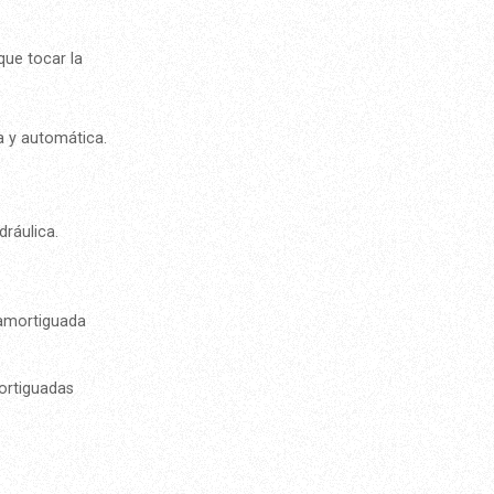
que tocar la
a y automática.
ráulica.
 amortiguada
ortiguadas