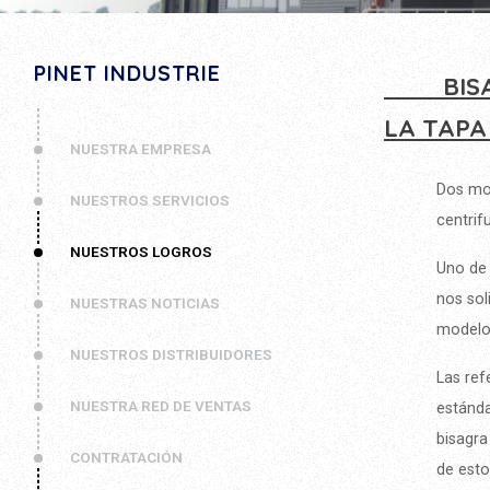
PINET INDUSTRIE
BIS
LA TAPA
NUESTRA EMPRESA
Dos mod
NUESTROS SERVICIOS
centrif
NUESTROS LOGROS
Uno de 
nos sol
NUESTRAS NOTICIAS
modelo
NUESTROS DISTRIBUIDORES
Las ref
NUESTRA RED DE VENTAS
estánda
bisagra
CONTRATACIÓN
de esto