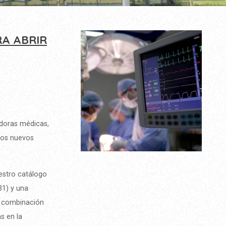
RA ABRIR
adoras médicas,
stos nuevos
uestro catálogo
31) y una
a combinación
s en la