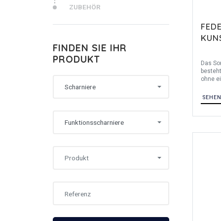
ZUBEHÖR
FED
KUN
FINDEN SIE IHR
PRODUKT
Das So
besteh
ohne ei
Scharniere
Länge 
mm. Die
SEHE
besteh
Glasfase
Funktionsscharniere
Produkt