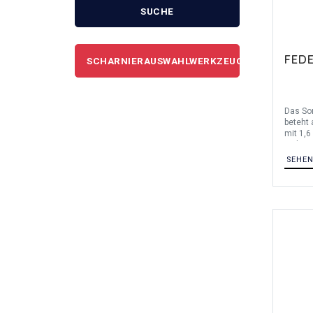
SUCHE
FED
SCHARNIERAUSWAHLWERKZEUG
Das So
beteht
mit 1,6
Federsc
verschi
SEHE
1.4301 
Edelsta
aus Ede