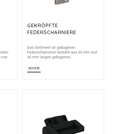
GEKRÖPFTE
FEDERSCHARNIERE
Das Sortiment an gebogenen
enden
Federscharnieren besteht aus 60 mm und
n von
66 mm langen gebogenen
 und
Federscharnieren. Sie haben eien Breite
von 22,5mm bis 30 mm und sind in der
SEHEN
uminium
Ausführung mit Schließfeder erhältlich. Wir
er ist
bieten sie in Edelstahl 1.4401 an.