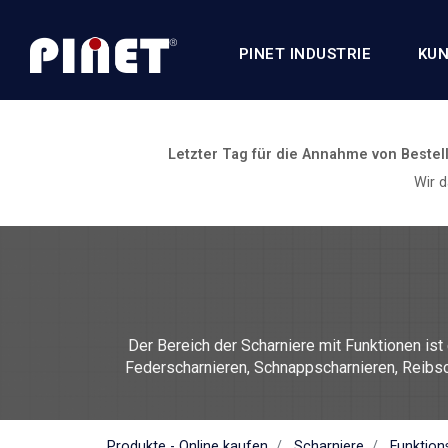
PINET INDUSTRIE
KUN
Letzter Tag für die Annahme von Bestel
Wir 
Der Bereich der Scharniere mit Funktionen ist 
Federscharnieren, Schnappscharnieren, Reibsc
Auswahl an Materialien: Edelstahl 430, Edelst
5754, Polymer, Polyamid ... Die Palette der Fu
Produkte - Online kaufen
Scharniere
Funktion