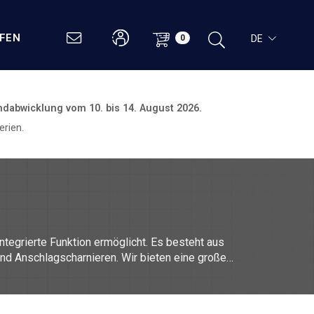
UFEN
DE
0
ndabwicklung vom
10. bis 14. August 2026.
rien.
integrierte Funktion ermöglicht. Es besteht aus
nd Anschlagscharnieren. Wir bieten eine große
, Aluminium 6082, Aluminium 6082 T5, Aluminium
rnieren begleitet, um die Tür einfach entfernen