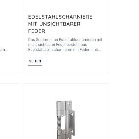
EDELSTAHLSCHARNIERE
MIT UNSICHTBARER
FEDER
Das Sortiment an Edelstahlscharnieren mit
nicht sichtbarer Feder besteht aus
nem
Edelstahprofilscharnieren mit Federn mit
.
einem Drehmometn von 0,35 Nm bis 1,3
it den
Nm. Diese Scharniere sind aus Edelstahl
SEHEN
1.4301 oder Edelstahl 1.4016 gefertigt. Die
harniere
Feder ist aus Bezinal-Stahl und die
Unterlegscheibe aus POM.
st, dass