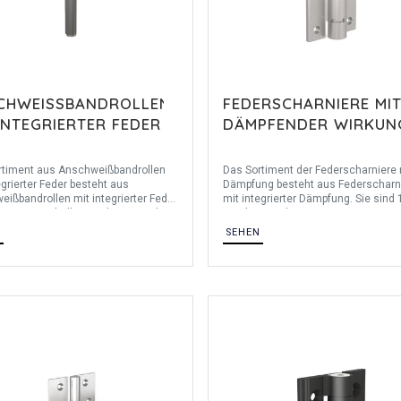
CHWEISSBANDROLLEN M
FEDERSCHARNIERE MI
NTEGRIERTER FEDER
DÄMPFENDER WIRKUN
rtiment aus Anschweißbandrollen
Das Sortiment der Federscharniere 
egrierter Feder besteht aus
Dämpfung besteht aus Federscharn
ißbandrollen mit integrierter Feder
mit integrierter Dämpfung. Sie sind
en. Die Bandrollen sind 250 mm lang
mm lang und 82,5 mm Breit. Unser
 mm breit. Sie werden paarweise
Federscharniere sind aus Alumini
N
SEHEN
t. Die Anschweißbandrollen
T5.
n aus Stahl mit einer
egscheibe aus Messing.