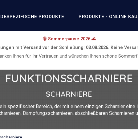
DESPEZIFISCHE PRODUKTE
PRODUKTE - ONLINE KA
🌞 Sommerpause 2026 🌊
lungen mit Versand vor der Schließung:
03.08.2026.
Keine Versa
danken Ihnen für Ihr Vertrauen und wünschen Ihnen schöne Sommerfe
FUNKTIONSSCHARNIERE
SCHARNIERE
ein spezifischer Bereich, der mit einem einzigen Scharnier eine 
harnieren, Dämpfungsscharnieren, abschließbaren Scharnieren u
ahl 304, Edelstahl 301, Edelstahl 316, Stahl, Aluminium 6060 T5
nktionsscharniere wird auch von Federscharnieren und Rampenscha
zu können.
sscharniere