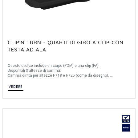
CLIP'N TURN - QUARTI DI GIRO A CLIP CON
TESTA AD ALA
Questo codice include un corpo (POM) e una clip (PA).
Disponibili 3 altezze di camma.
Camma diritta per altezze H=18 e H=25 (come da disegno).
Camma a gomito per altezza H=13,5.
Prodotto in colore bianco: su richiesta.
VEDERE
Questo quarto di giro può essere montato su porte di spessore fino a:
- 4 mm con riferimenti 16-1-8001, 16-1-8003, 16-1-8008 e 16-1-8011.
- 6 mm con riferimento 16-1-8005.
La clip può essere ordinata separatamente con il riferimento 16-1-8007
(dimensione 36x30 mm).
Brevettato.