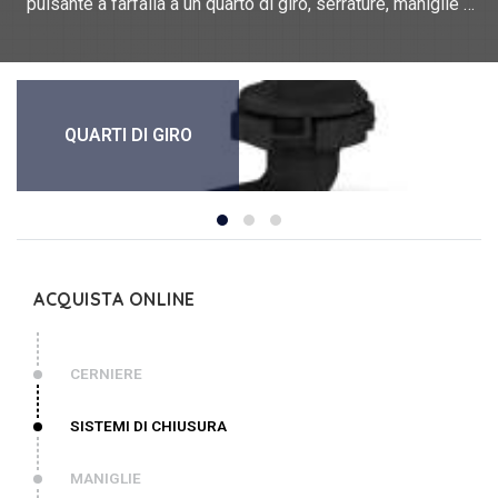
pulsante a farfalla a un quarto di giro, serrature, maniglie a
scomparsa, serrature a chiave a corpo lungo. Per le camme
clip'n Turn, offriamo 3 altezze: H = 18, H = 25 e H = 13,5.
Questi quarti di giro possono essere utilizzati su pannelli di
spessore fino a 6 mm. Offriamo diversi materiali: POM, PA,
zama, acciaio.
QUARTI DI GIRO
ACQUISTA ONLINE
CERNIERE
SISTEMI DI CHIUSURA
MANIGLIE