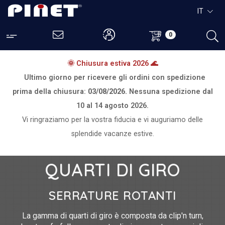
IT
0
🌞 Chiusura estiva 2026 🌊
Ultimo giorno per ricevere gli ordini con spedizione
prima della chiusura:
03/08/2026.
Nessuna spedizione dal
10 al 14 agosto 2026.
Vi ringraziamo per la vostra fiducia e vi auguriamo delle
splendide vacanze estive.
QUARTI DI GIRO
SERRATURE ROTANTI
La gamma di quarti di giro è composta da clip'n turn,