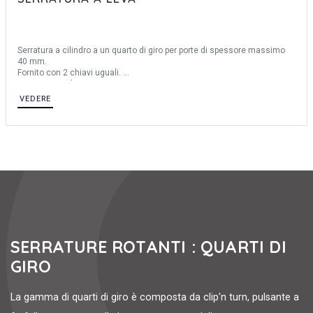
Serratura a cilindro a un quarto di giro per porte di spessore massimo
40 mm.
Fornito con 2 chiavi uguali.
Montaggio a destra o a sinistra.
Camma da ordinare separatamente.
VEDERE
SERRATURE ROTANTI : QUARTI DI
GIRO
La gamma di quarti di giro è composta da clip'n turn, pulsante a