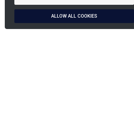
ALLOW ALL COOKIES
La
French Fab
Design francese
Spedizione entro
& produzione
24h/48h