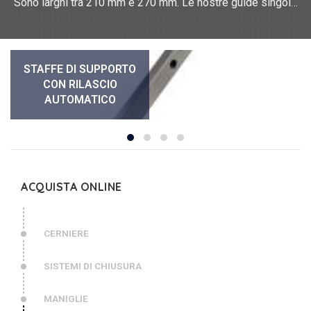
Sono larghi tra 210 mm e 270 mm. Le nostre guide singole
sono realizzate in acciaio inox 304.
Applicazione per l'apertura e il mantenimento di una porta in
posizione verticale o orizzontale verso il basso.
Per una descrizione completa dei materiali, contattaci.
STAFFE DI SUPPORTO
CON RILASCIO
AUTOMATICO
ACQUISTA ONLINE
CERNIERE
SISTEMI DI CHIUSURA
MANIGLIE