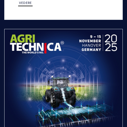
VEDERE
versatilità.