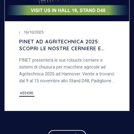
16/10/2025
PINET AD AGRITECHNICA 2025:
SCOPRI LE NOSTRE CERNIERE E
SISTEMI DI CHIUSURA PER
PINET presenterà le sue robuste cerniere e
MACCHINE AGRICOLE
sistemi di chiusura per macchine agricole ad
Agritechnica 2025 ad Hannover. Venite a trovarci
dal 9 al 15 novembre allo Stand D48, Padiglione
16, per scoprire le nostre soluzioni in acciaio
VEDERE
resistenti, ideali per ambienti esterni.