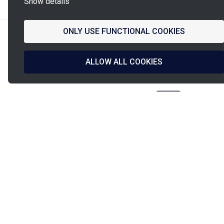
Show details
ONLY USE FUNCTIONAL COOKIES
ALLOW ALL COOKIES
Design francese
Spedizione entro
& produzione
24h/48h
Pagamento garantito
Assistenza PINET
PINET Industrie
9, rue de l’étang
PIA Paris Nord 2
93290
Tremblay-en-France
Tel:
+331 49 38 27 00